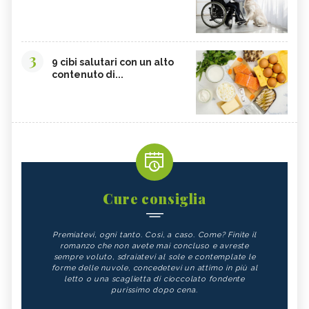
3
9 cibi salutari con un alto
contenuto di...
Cure consiglia
Premiatevi, ogni tanto. Così, a caso. Come? Finite il
romanzo che non avete mai concluso e avreste
sempre voluto, sdraiatevi al sole e contemplate le
forme delle nuvole, concedetevi un attimo in più al
letto o una scaglietta di cioccolato fondente
purissimo dopo cena.