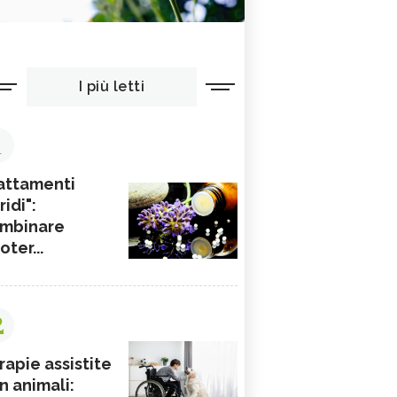
I più letti
1
attamenti
ridi":
mbinare
ioter...
2
rapie assistite
n animali: