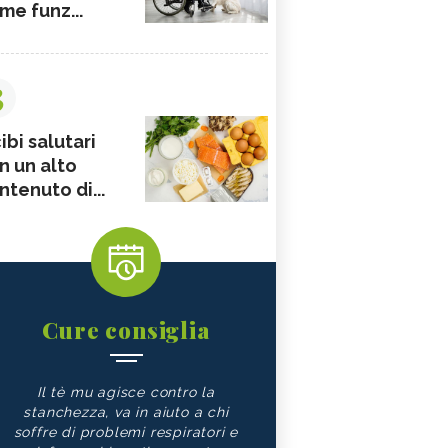
me funz...
3
ibi salutari
n un alto
ntenuto di...
Cure consiglia
Il tè mu agisce contro la
stanchezza, va in aiuto a chi
soffre di problemi respiratori e