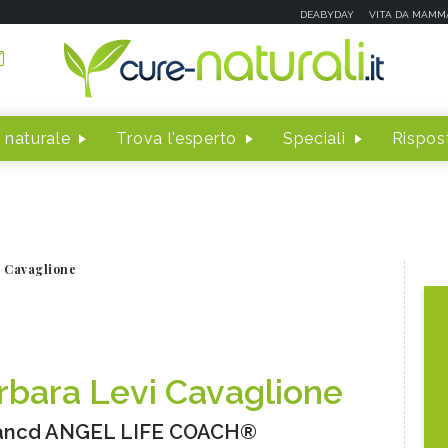
DEABYDAY
VITA DA MAMM
 naturale
Trova l'esperto
Speciali
Rispost
i Cavaglione
rbara Levi Cavaglione
ancd ANGEL LIFE COACH®