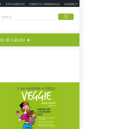
A
ETICAMENTE
CRESCITA PERSONALE
SAPERE.IT
e di salute