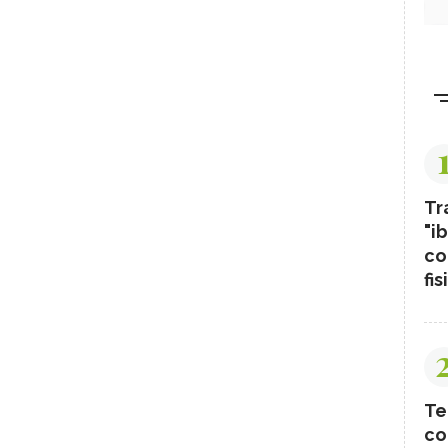
Tr
"ib
co
fis
Te
co