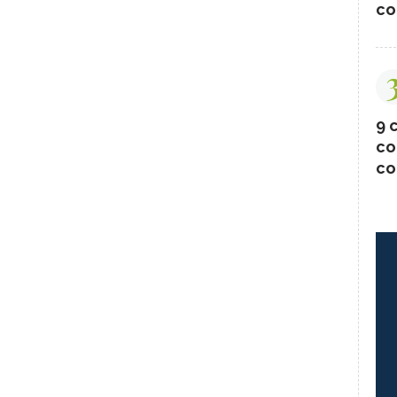
co
9 c
co
co