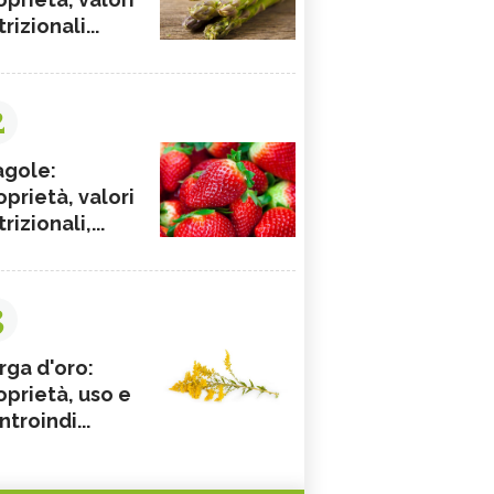
rizionali...
2
agole:
oprietà, valori
rizionali,...
3
rga d'oro:
oprietà, uso e
ntroindi...