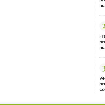
nut
Fr
pr
nut
Ve
pr
co