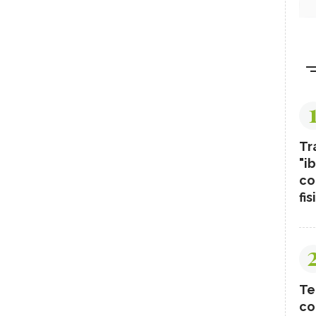
Tr
"ib
co
fis
Te
co