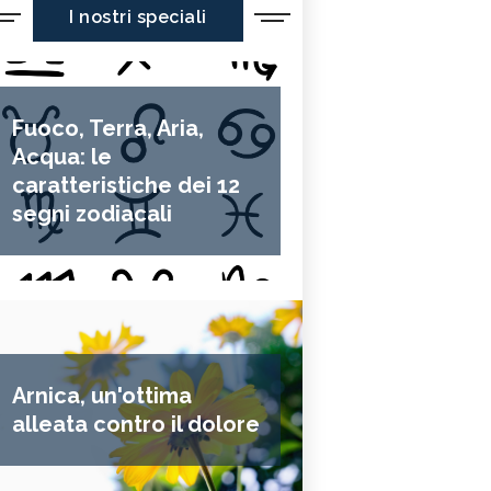
I nostri speciali
Fuoco, Terra, Aria,
Acqua: le
caratteristiche dei 12
segni zodiacali
Arnica, un'ottima
alleata contro il dolore