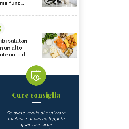
me funz...
3
ibi salutari
n un alto
ntenuto di...
Cure consiglia
Se avete voglia di esplorare
qualcosa di nuovo, leggete
qualcosa circa