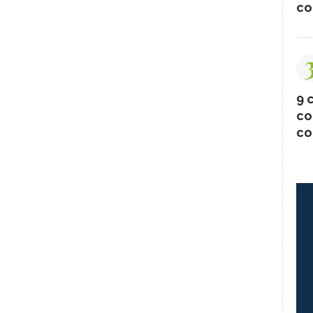
co
9 c
co
co