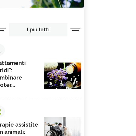
I più letti
1
attamenti
ridi":
mbinare
ioter...
2
rapie assistite
n animali: