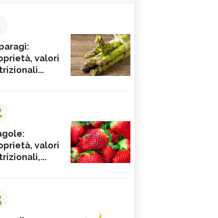
1
paragi:
oprietà, valori
rizionali...
2
agole:
oprietà, valori
rizionali,...
3