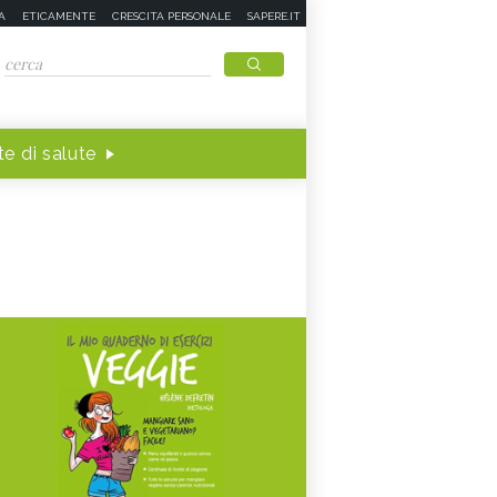
A
ETICAMENTE
CRESCITA PERSONALE
SAPERE.IT
e di salute