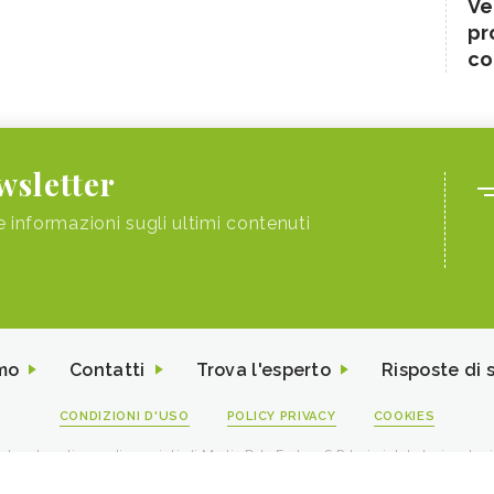
Ve
pr
co
ewsletter
e informazioni sugli ultimi contenuti
mo
Contatti
Trova l'esperto
Risposte di 
CONDIZIONI D'USO
POLICY PRIVACY
COOKIES
I contenuti sono di proprietà di Media Data Factory S.R.L, è vietata la riproduz
viale Sarca 226 Milano 20126 - PI/CF 09595010969