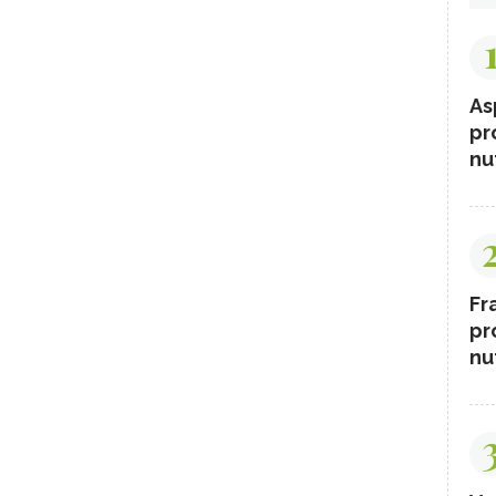
As
pr
nut
Fr
pr
nut