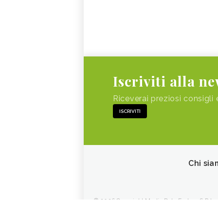
Iscriviti alla n
Riceverai preziosi consigli 
ISCRIVITI
Chi sia
© 2026 Copyright Media Data Factory S.R.L. - 