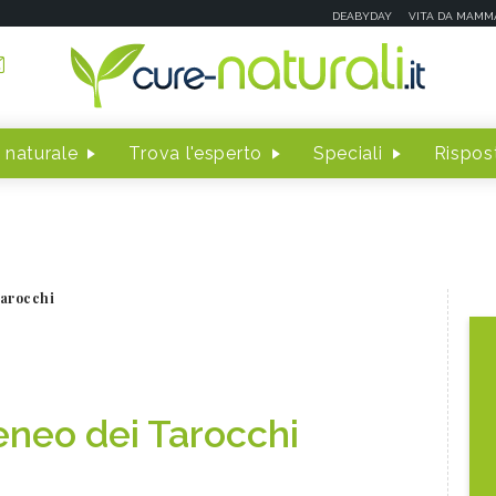
DEABYDAY
VITA DA MAMM
 naturale
Trova l'esperto
Speciali
Rispost
Tarocchi
eneo dei Tarocchi