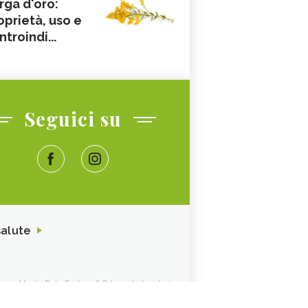
rga d'oro:
oprietà, uso e
ntroindi...
Seguici su
salute
ione. Media Data Factory S.R.L. sede legale in