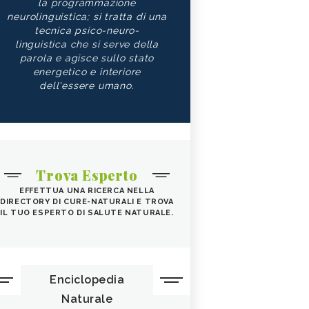
la programmazione
neurolinguistica; si tratta di una
tecnica psico-neuro-
linguistica che si serve della
parola e agisce sullo stato
energetico e interiore
dell'essere umano.
Trova Esperto
EFFETTUA UNA RICERCA NELLA
DIRECTORY DI CURE-NATURALI E TROVA
IL TUO ESPERTO DI SALUTE NATURALE.
Enciclopedia
Naturale