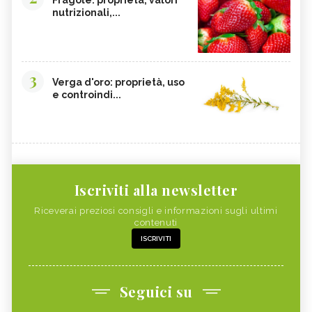
nutrizionali,...
3
Verga d'oro: proprietà, uso
e controindi...
Iscriviti alla newsletter
Riceverai preziosi consigli e informazioni sugli ultimi
contenuti
ISCRIVITI
Seguici su