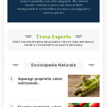
vivere il presente vuol dire spegnersi. Per restare
"accesi", mettete 2 gocce del fiore di Bach
Honeysuckle in un bicchiere d'acqua e sorseggiate 4
volte al giorno.
Trova Esperto
EFFETTUA UNA RICERCA NELLA DIRECTORY DI CURE-NATURALI E
TROVA IL TUO ESPERTO DI SALUTE NATURALE.
Enciclopedia Naturale
1
Asparagi: proprietà, valori
nutrizionali...
2
Fragole: proprietà, valori