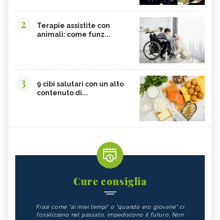
2
Terapie assistite con
animali: come funz...
3
9 cibi salutari con un alto
contenuto di...
Cure consiglia
Frasi come "ai miei tempi" o "quando ero giovane" ci
fossilizzano nel passato, impediscono il futuro. Non