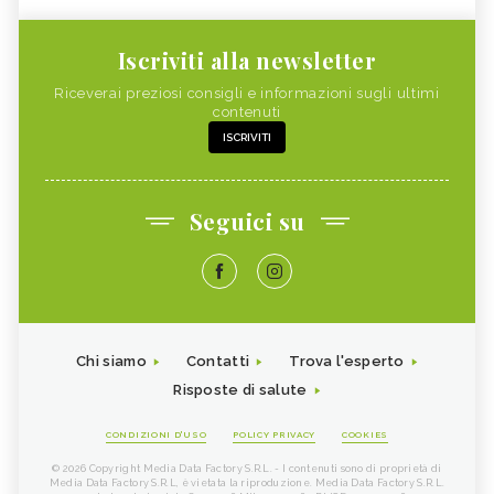
Iscriviti alla newsletter
Riceverai preziosi consigli e informazioni sugli ultimi
contenuti
ISCRIVITI
Seguici su
Chi siamo
Contatti
Trova l'esperto
Risposte di salute
CONDIZIONI D'USO
POLICY PRIVACY
COOKIES
© 2026 Copyright Media Data Factory S.R.L. - I contenuti sono di proprietà di
Media Data Factory S.R.L, è vietata la riproduzione. Media Data Factory S.R.L.