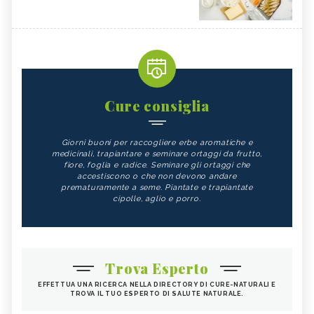
Cure consiglia
Giorni buoni per raccogliere erbe aromatiche e
medicinali, trapiantare e seminare ortaggi da frutto,
fiore, foglia e radice. Seminare gli ortaggi che
accestiscono o che non devono andare
prematuramente a seme. Piantate e trapiantate
cipolle, aglio e porro.
Trova Esperto
EFFETTUA UNA RICERCA NELLA DIRECTORY DI CURE-NATURALI E
TROVA IL TUO ESPERTO DI SALUTE NATURALE.