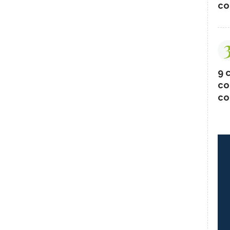
co
9 c
co
co