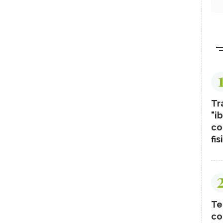
Tr
"ib
co
fis
Te
co