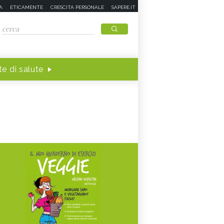
A
ETICAMENTE
CRESCITA PERSONALE
SAPERE.IT
e di salute