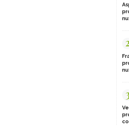
As
pr
nut
Fr
pr
nut
Ve
pr
co