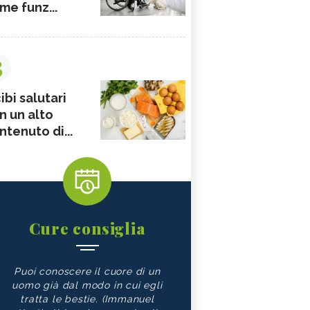
me funz...
3
ibi salutari
n un alto
ntenuto di...
Cure consiglia
Puoi conoscere il cuore di un
uomo già dal modo in cui egli
tratta le bestie. (Immanuel