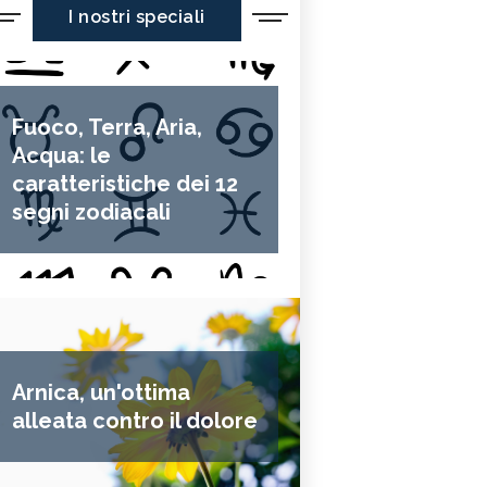
I nostri speciali
Fuoco, Terra, Aria,
Acqua: le
caratteristiche dei 12
segni zodiacali
Arnica, un'ottima
alleata contro il dolore