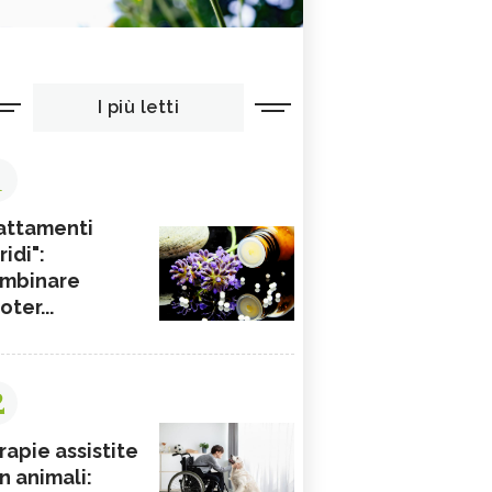
I più letti
1
attamenti
ridi":
mbinare
ioter...
2
rapie assistite
n animali: