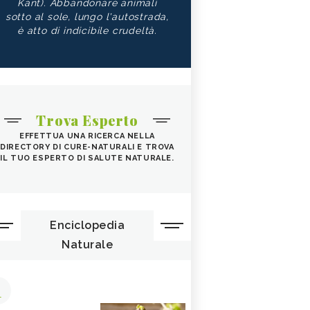
Kant). Abbandonare animali
sotto al sole, lungo l'autostrada,
è atto di indicibile crudeltà.
Trova Esperto
EFFETTUA UNA RICERCA NELLA
DIRECTORY DI CURE-NATURALI E TROVA
IL TUO ESPERTO DI SALUTE NATURALE.
Enciclopedia
Naturale
1