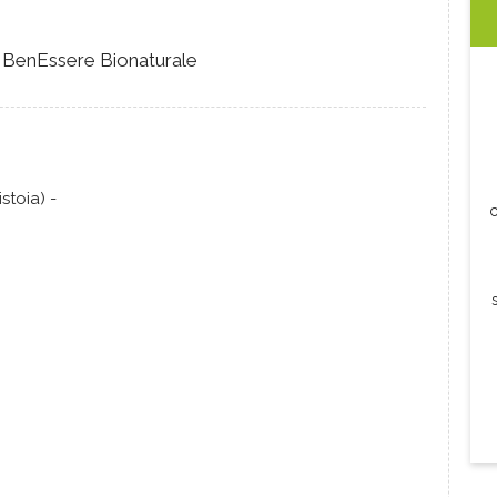
il BenEssere Bionaturale
stoia) -
c