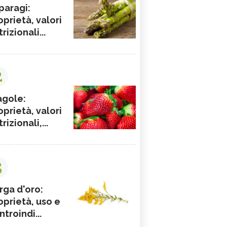
paragi:
oprietà, valori
rizionali...
2
agole:
oprietà, valori
rizionali,...
3
rga d'oro:
oprietà, uso e
ntroindi...