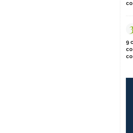
co
9 c
co
co