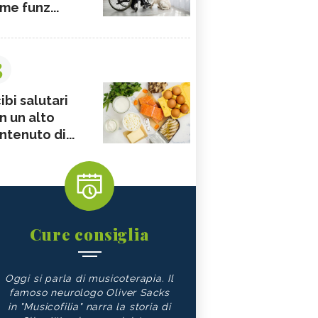
me funz...
3
ibi salutari
n un alto
ntenuto di...
Cure consiglia
Oggi si parla di musicoterapia. Il
famoso neurologo Oliver Sacks
in "Musicofilia" narra la storia di