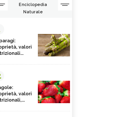
Enciclopedia
Naturale
1
paragi:
oprietà, valori
rizionali...
2
agole:
oprietà, valori
rizionali,...