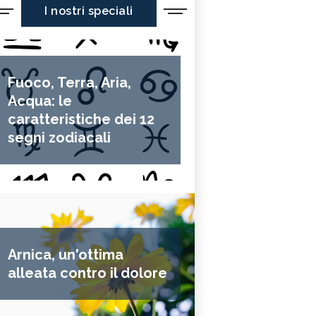
I nostri speciali
Fuoco, Terra, Aria,
Acqua: le
caratteristiche dei 12
segni zodiacali
Arnica, un'ottima
alleata contro il dolore