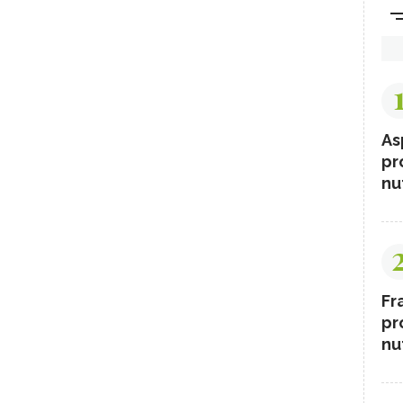
As
pr
nut
Fr
pr
nut