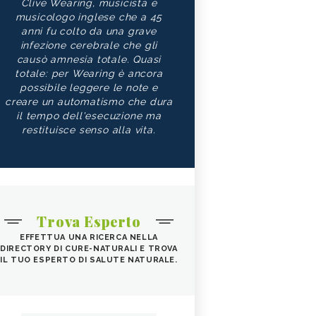
Clive Wearing, musicista e
musicologo inglese che a 45
anni fu colto da una grave
infezione cerebrale che gli
causò amnesia totale. Quasi
totale: per Wearing è ancora
possibile leggere le note e
creare un automatismo che dura
il tempo dell'esecuzione ma
restituisce senso alla vita.
Trova Esperto
EFFETTUA UNA RICERCA NELLA
DIRECTORY DI CURE-NATURALI E TROVA
IL TUO ESPERTO DI SALUTE NATURALE.