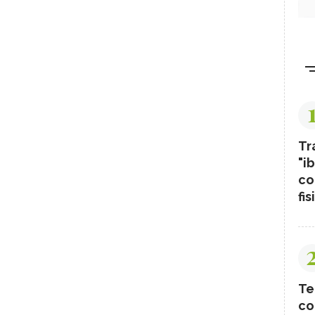
Tr
"ib
co
fis
Te
co