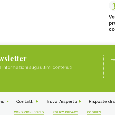
Ve
pr
co
ewsletter
e informazioni sugli ultimi contenuti
mo
Contatti
Trova l'esperto
Risposte di 
CONDIZIONI D'USO
POLICY PRIVACY
COOKIES