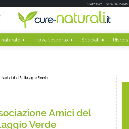
DEABYDAY
VITA DA MAMM
 naturale
Trova l'esperto
Speciali
Rispost
 Amici del Villaggio Verde
sociazione Amici del
llaggio Verde