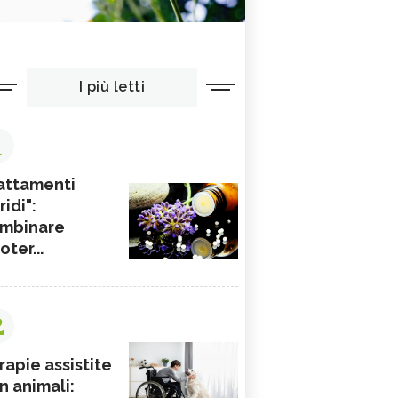
I più letti
1
attamenti
ridi":
mbinare
ioter...
2
rapie assistite
n animali: