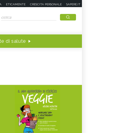
A
ETICAMENTE
CRESCITA PERSONALE
SAPERE.IT
e di salute