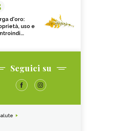
3
rga d'oro:
oprietà, uso e
ntroindi...
Seguici su
salute