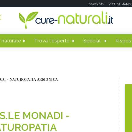
DEABYDAY
VITA DA MAMM
 naturale
Trova l'esperto
Speciali
Rispost
ADI - NATUROPATIA ARMONICA
S.LE MONADI -
TUROPATIA