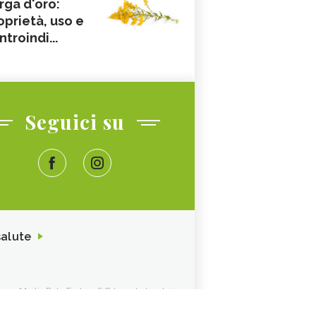
rga d'oro:
oprietà, uso e
ntroindi...
Seguici su
salute
ione. Media Data Factory S.R.L. sede legale in