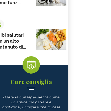
me funz...
3
ibi salutari
n un alto
ntenuto di...
Cure consiglia
Usate la consapevolezza come
un'amica cui parlare e
confidarsi, un'ospite che in casa