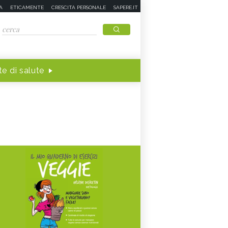
A
ETICAMENTE
CRESCITA PERSONALE
SAPERE.IT
e di salute