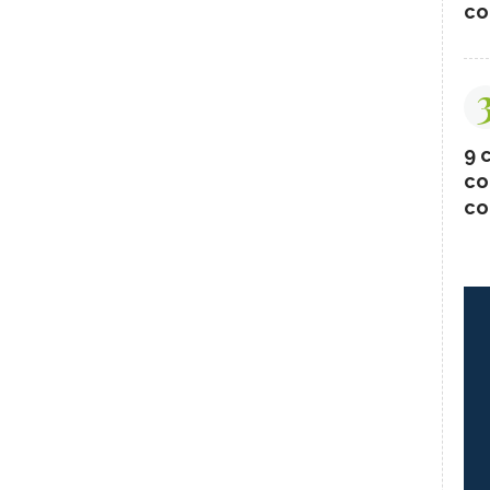
co
9 c
co
co