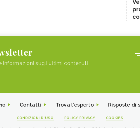
Ve
pr
co
ewsletter
e informazioni sugli ultimi contenuti
mo
Contatti
Trova l'esperto
Risposte di 
CONDIZIONI D'USO
POLICY PRIVACY
COOKIES
I contenuti sono di proprietà di Media Data Factory S.R.L, è vietata la riproduz
viale Sarca 226 Milano 20126 - PI/CF 09595010969