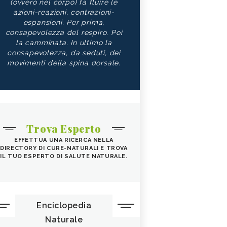
(ovvero nel corpo) fa fluire le
azioni-reazioni, contrazioni-
espansioni. Per prima,
consapevolezza del respiro. Poi
la camminata. In ultimo la
consapevolezza, da seduti, dei
movimenti della spina dorsale.
Trova Esperto
EFFETTUA UNA RICERCA NELLA
DIRECTORY DI CURE-NATURALI E TROVA
IL TUO ESPERTO DI SALUTE NATURALE.
Enciclopedia
Naturale