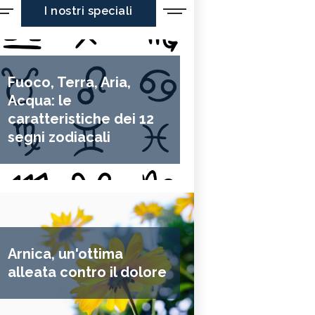
I nostri speciali
Fuoco, Terra, Aria,
Acqua: le
caratteristiche dei 12
segni zodiacali
Arnica, un'ottima
alleata contro il dolore