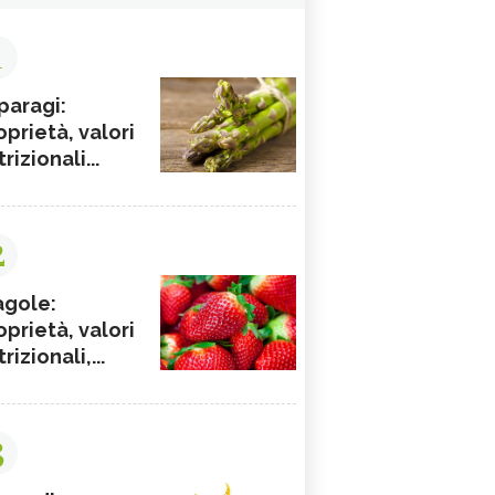
1
paragi:
oprietà, valori
rizionali...
2
agole:
oprietà, valori
rizionali,...
3