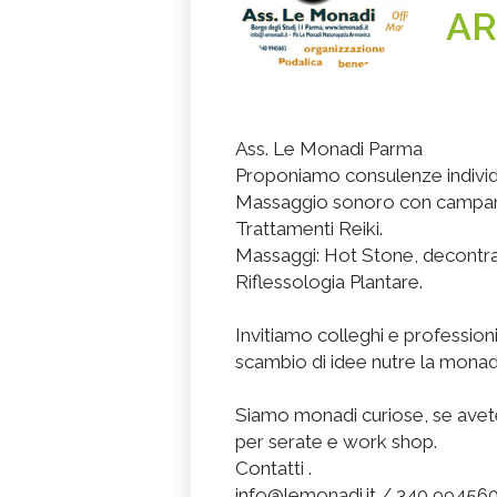
AR
Ass. Le Monadi Parma
Proponiamo consulenze individua
Massaggio sonoro con campane
Trattamenti Reiki.
Massaggi: Hot Stone, decontra
Riflessologia Plantare.
Invitiamo colleghi e professioni
scambio di idee nutre la monade
Siamo monadi curiose, se avete s
per serate e work shop.
Contatti .
info@lemonadi.it / 340 99456