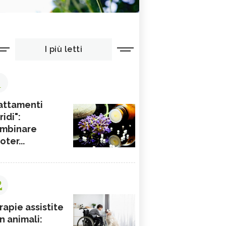
I più letti
1
attamenti
ridi":
mbinare
ioter...
2
rapie assistite
n animali: