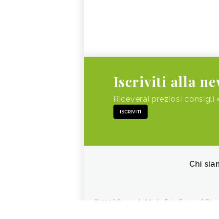
Iscriviti alla n
Riceverai preziosi consigli 
ISCRIVITI
Chi sia
© 2026 Copyright Media Data Factory S.R.L. - 