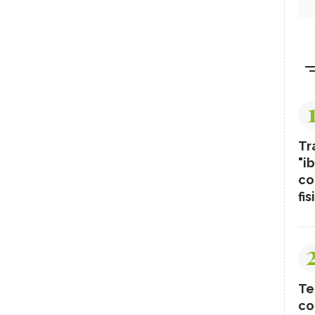
Tr
"ib
co
fis
Te
co