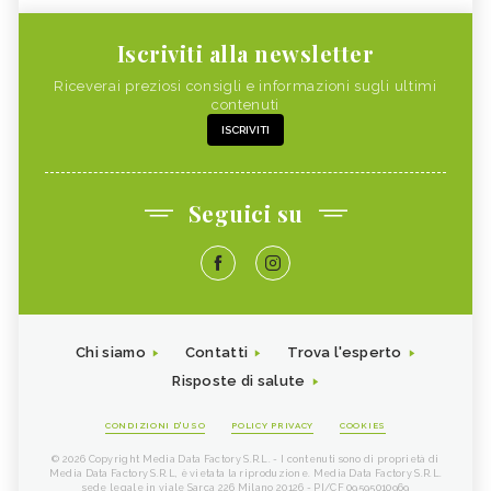
Iscriviti alla newsletter
Riceverai preziosi consigli e informazioni sugli ultimi
contenuti
ISCRIVITI
Seguici su
Chi siamo
Contatti
Trova l'esperto
Risposte di salute
CONDIZIONI D'USO
POLICY PRIVACY
COOKIES
© 2026 Copyright Media Data Factory S.R.L. - I contenuti sono di proprietà di
Media Data Factory S.R.L, è vietata la riproduzione. Media Data Factory S.R.L.
sede legale in viale Sarca 226 Milano 20126 - PI/CF 09595010969