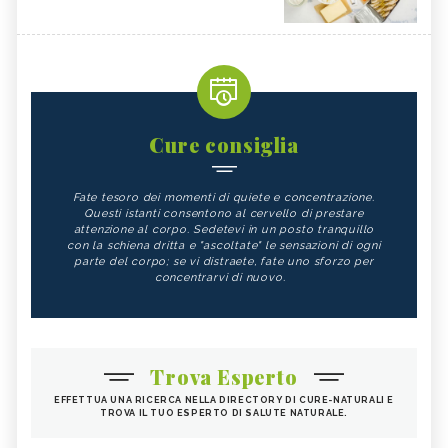
Cure consiglia
Fate tesoro dei momenti di quiete e concentrazione.
Questi istanti consentono al cervello di prestare
attenzione al corpo. Sedetevi in un posto tranquillo
con la schiena dritta e "ascoltate" le sensazioni di ogni
parte del corpo; se vi distraete, fate uno sforzo per
concentrarvi di nuovo.
Trova Esperto
EFFETTUA UNA RICERCA NELLA DIRECTORY DI CURE-NATURALI E
TROVA IL TUO ESPERTO DI SALUTE NATURALE.