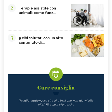
2
Terapie assistite con
animali: come funz...
3
9 cibi salutari con un alto
contenuto di...
Cure consiglia
"Meglio aggiungere vita ai giorni che non giorni alla
vita." Rita Levi Montalcini