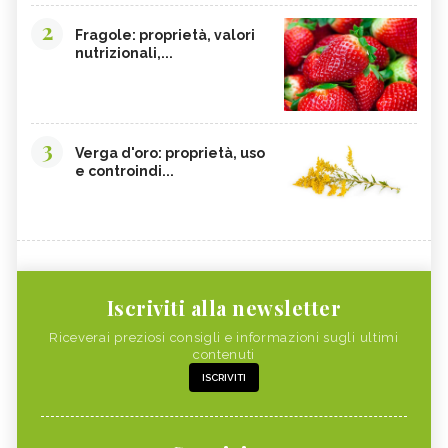
2
Fragole: proprietà, valori
nutrizionali,...
3
Verga d'oro: proprietà, uso
e controindi...
Iscriviti alla newsletter
Riceverai preziosi consigli e informazioni sugli ultimi
contenuti
ISCRIVITI