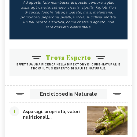
Ad agosto fate man bassa di queste verdure: aglio,
asparagi, carota, cetriolo, cicoria, cipolla, fagioli, fiori
di zucca, funghi, lattuga, patate, mais, melanzana,
pomodoro, peperone, piselli, rucola, zucchina. Inoltre,
un bel risotto all'ortica, come ricetta d'agosto, non
sarà davvero niente male.
Trova Esperto
EFFETTUA UNA RICERCA NELLA DIRECTORY DI CURE-NATURALI E
TROVA IL TUO ESPERTO DI SALUTE NATURALE.
Enciclopedia Naturale
1
Asparagi: proprietà, valori
nutrizionali...