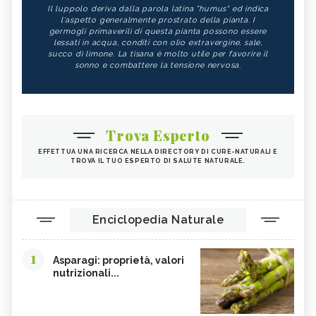
Il luppolo deriva dalla parola latina "humus" ed indica
l'aspetto generalmente prostrato della pianta. I
germogli primaverili di questa pianta possono essere
lessati in acqua, conditi con olio extravergine, sale,
succo di limone. La tisana è molto utile per favorire il
sonno e combattere la tensione nervosa.
Trova Esperto
EFFETTUA UNA RICERCA NELLA DIRECTORY DI CURE-NATURALI E
TROVA IL TUO ESPERTO DI SALUTE NATURALE.
Enciclopedia Naturale
1
Asparagi: proprietà, valori
nutrizionali...