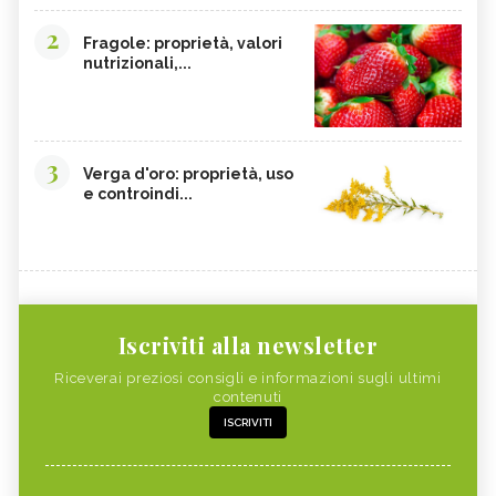
2
Fragole: proprietà, valori
nutrizionali,...
3
Verga d'oro: proprietà, uso
e controindi...
Iscriviti alla newsletter
Riceverai preziosi consigli e informazioni sugli ultimi
contenuti
ISCRIVITI