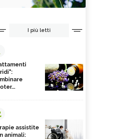
I più letti
1
attamenti
ridi":
mbinare
ioter...
2
rapie assistite
n animali: