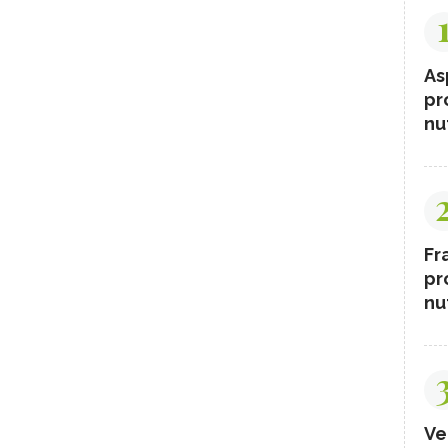
As
pr
nut
Fr
pr
nut
Ve