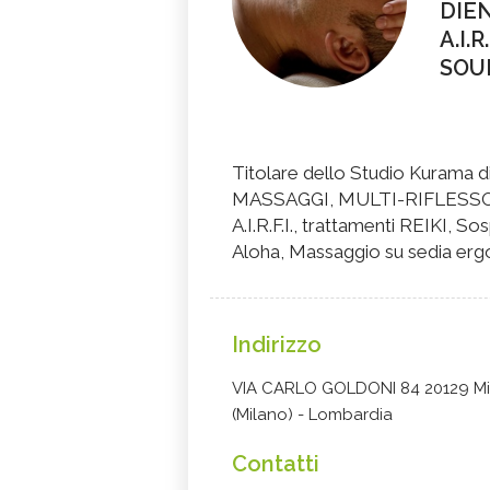
DIEN
A.I.R
SOU
Titolare dello Studio Kurama di 
MASSAGGI, MULTI-RIFLESSOL
A.I.R.F.I., trattamenti REIK
Aloha, Massaggio su sedia erg
Indirizzo
VIA CARLO GOLDONI 84 20129 Mi
(Milano) - Lombardia
Contatti