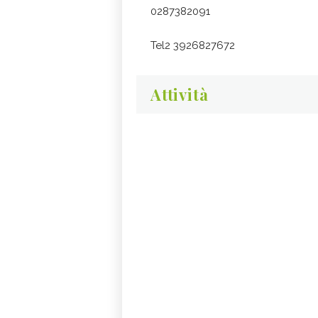
0287382091
Tel2 3926827672
Attività