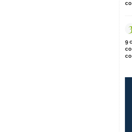
co
9 c
co
co