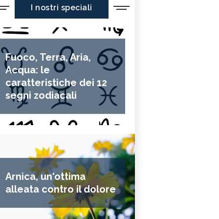
I nostri speciali
Fuoco, Terra, Aria,
Acqua: le
caratteristiche dei 12
segni zodiacali
Arnica, un'ottima
alleata contro il dolore