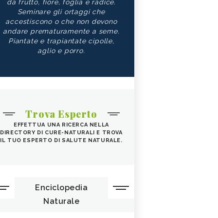
da frutto, fiore, foglia e radice.
Seminare gli ortaggi che
accestiscono o che non devono
andare prematuramente a seme.
Piantate e trapiantate cipolle,
aglio e porro.
Trova Esperto
EFFETTUA UNA RICERCA NELLA
DIRECTORY DI CURE-NATURALI E TROVA
IL TUO ESPERTO DI SALUTE NATURALE.
Enciclopedia
Naturale