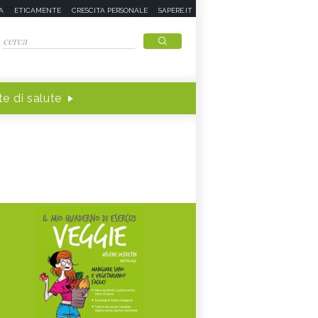
A
ETICAMENTE
CRESCITA PERSONALE
SAPERE.IT
e di salute