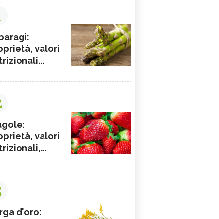
1
paragi:
oprietà, valori
rizionali...
2
agole:
oprietà, valori
rizionali,...
3
rga d'oro: