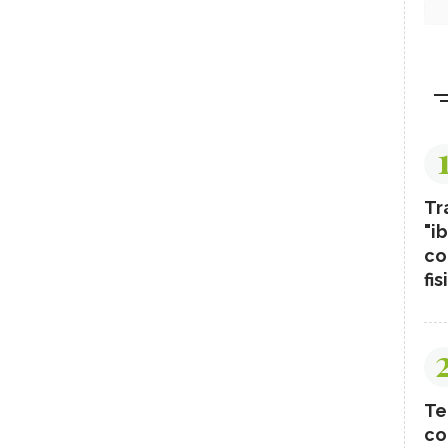
Tr
"ib
co
fis
Te
co