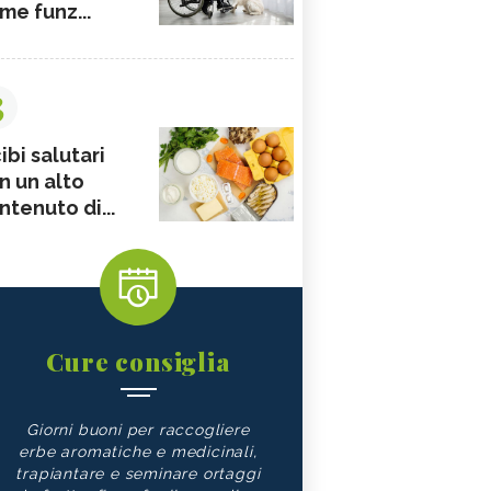
me funz...
3
ibi salutari
n un alto
ntenuto di...
Cure consiglia
Giorni buoni per raccogliere
erbe aromatiche e medicinali,
trapiantare e seminare ortaggi