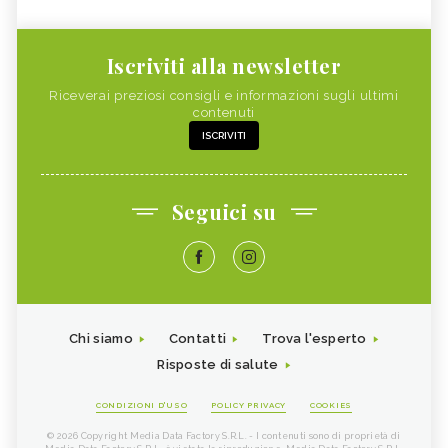
Iscriviti alla newsletter
Riceverai preziosi consigli e informazioni sugli ultimi
contenuti
ISCRIVITI
Seguici su
Chi siamo
Contatti
Trova l'esperto
Risposte di salute
CONDIZIONI D'USO
POLICY PRIVACY
COOKIES
© 2026 Copyright Media Data Factory S.R.L. - I contenuti sono di proprietà di