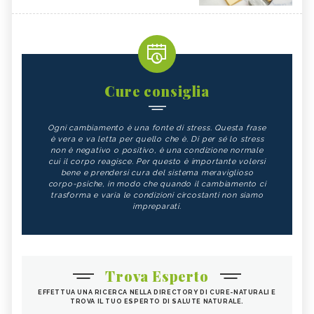
Cure consiglia
Ogni cambiamento è una fonte di stress. Questa frase
è vera e va letta per quello che è. Di per sé lo stress
non è negativo o positivo, è una condizione normale
cui il corpo reagisce. Per questo è importante volersi
bene e prendersi cura del sistema meraviglioso
corpo-psiche, in modo che quando il cambiamento ci
trasforma e varia le condizioni circostanti non siamo
impreparati.
Trova Esperto
EFFETTUA UNA RICERCA NELLA DIRECTORY DI CURE-NATURALI E
TROVA IL TUO ESPERTO DI SALUTE NATURALE.