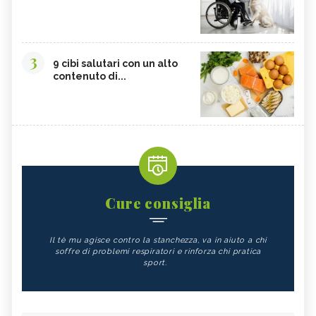
3
9 cibi salutari con un alto
contenuto di...
Cure consiglia
Il tè mu agisce contro la stanchezza, va in aiuto a chi
soffre di problemi respiratori e rinforza chi pratica
sport.