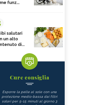
me funz...
3
ibi salutari
n un alto
ntenuto di...
Cure consiglia
Esporre la pelle al sole con una
protezione medio-bassa dai filtri
solari per 5-15 minuti al giorno 3