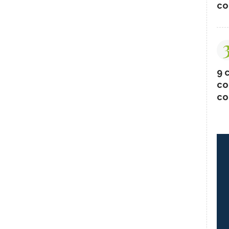
co
9 c
co
co