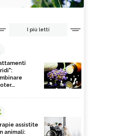
I più letti
1
attamenti
ridi":
mbinare
ioter...
2
rapie assistite
n animali: