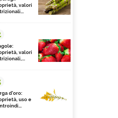
oprietà, valori
rizionali...
2
agole:
oprietà, valori
rizionali,...
3
rga d'oro:
oprietà, uso e
ntroindi...