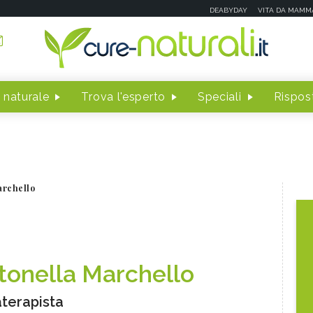
DEABYDAY
VITA DA MAMM
 naturale
Trova l'esperto
Speciali
Rispost
archello
tonella Marchello
terapista