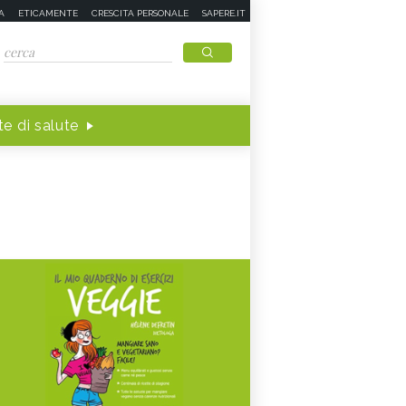
A
ETICAMENTE
CRESCITA PERSONALE
SAPERE.IT
e di salute