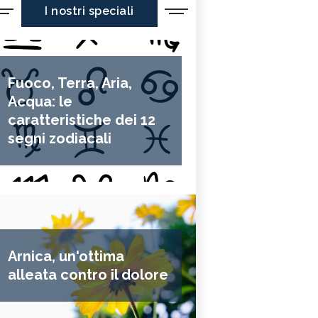
I nostri speciali
Fuoco, Terra, Aria,
Acqua: le
caratteristiche dei 12
segni zodiacali
Arnica, un'ottima
alleata contro il dolore