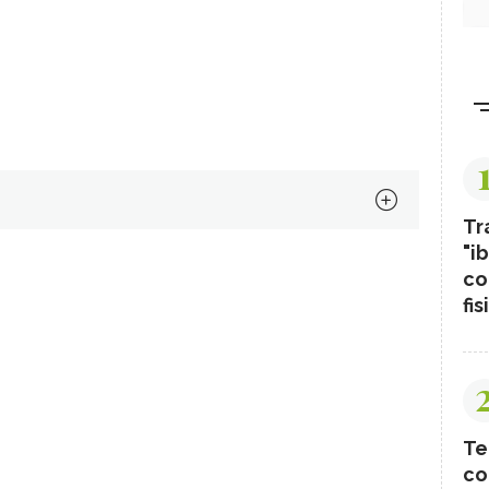
Tr
"ib
co
fis
Te
co