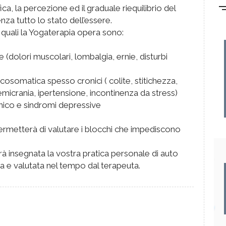
fica, la percezione ed il graduale riequilibrio del
enza tutto lo stato dell’essere.
 quali la Yogaterapia opera sono:
 (dolori muscolari, lombalgia, ernie, disturbi
sicosomatica spesso cronici ( colite, stitichezza,
a, emicrania, ipertensione, incontinenza da stress)
panico e sindromi depressive
permetterà di valutare i blocchi che impediscono
rà insegnata la vostra pratica personale di auto
a e valutata nel tempo dal terapeuta.