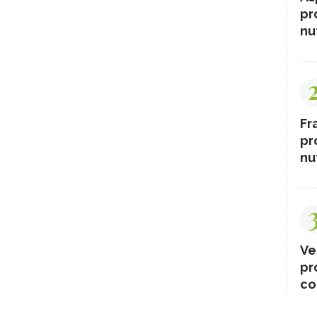
pr
nut
Fr
pr
nut
Ve
pr
co