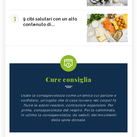
3
9 cibi salutari con un alto
contenuto di...
Cure consiglia
Usate la consapevolezza come un'amica cui parlare e
confidarsi, un'ospite che in casa (ovvero nel corpo) fa
fluire le azioni-reazioni, contrazioni-espansioni. Per
prima, consapevolezza del respiro. Poi la camminata.
In ultimo la consapevolezza, da seduti, dei movimenti
della spina dorsale.