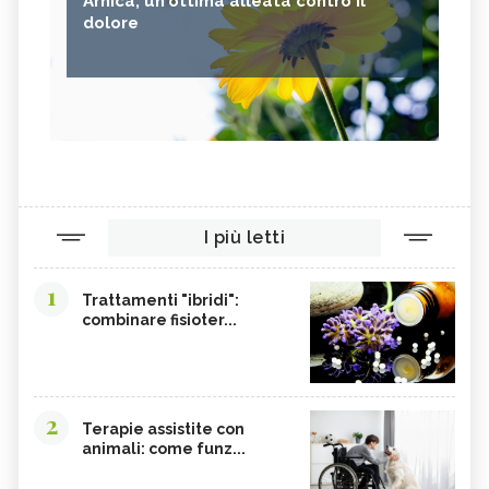
Arnica, un'ottima alleata contro il
dolore
I più letti
1
Trattamenti "ibridi":
combinare fisioter...
2
Terapie assistite con
animali: come funz...