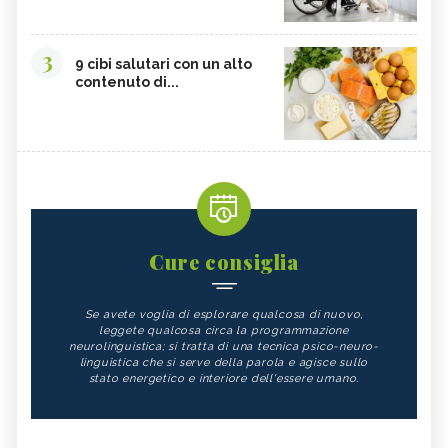
3
9 cibi salutari con un alto
contenuto di...
Cure consiglia
Se avete voglia di esplorare qualcosa di nuovo,
leggete qualcosa circa la programmazione
neurolinguistica; si tratta di una tecnica psico-neuro-
linguistica che si serve della parola e agisce sullo
stato energetico e interiore dell'essere umano.