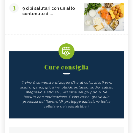
3
9 cibi salutari con un alto
contenuto di...
Cure consiglia
Il vino è composto di acqua (fino al 90%), alcoli vari,
acidi organici, glicerina, glicidi, potassio, sodio, calcio,
magnesio e altri sali, vitamine del gruppo B. Se
bevuto con moderazione, il vino rosso, grazie alla
presenza dei flavonoidi, protegge dall’azione lesiva
cellulare dei radicali liberi.