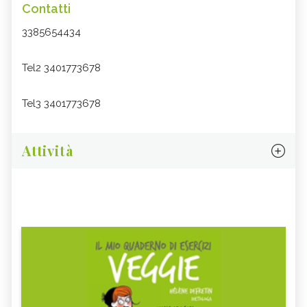
Contatti
3385654434
Tel2 3401773678
Tel3 3401773678
Attività