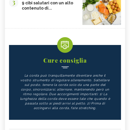
3
9 cibi salutari con un alto
contenuto di...
Cure consiglia
La corda può tranquillamente diventare anche il
vostro strumento di regolare allenamento. Saltellare
sul posto, tenere la corda solo da una parte del
corpo, sincronizzarsi, alternare, mantenendo però un
ritmo regolare. Due accorgimenti importanti: 1) La
lunghezza della corda deve essere tale che quando è
passata sotto ai piedi arrivi al petto. 2) Prima di
accingervi alla corda, fate stretching.