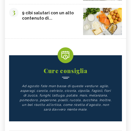
3
9 cibi salutari con un alto
contenuto di...
Cure consiglia
Ad agosto fate man bassa di queste verdure: aglio,
asparagi, carota, cetriolo, cicoria, cipolla, fagioli, fiori
di zucca, funghi, lattuga, patate, mais, melanzana,
pomodoro, peperone, piselli, rucola, zucchina. Inoltre,
un bel risotto all'ortica, come ricetta d'agosto, non
sarà davvero niente male.