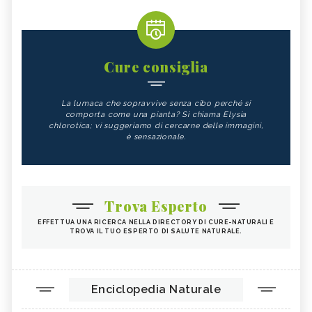
Cure consiglia
La lumaca che sopravvive senza cibo perché si
comporta come una pianta? Si chiama Elysia
chlorotica; vi suggeriamo di cercarne delle immagini,
è sensazionale.
Trova Esperto
EFFETTUA UNA RICERCA NELLA DIRECTORY DI CURE-NATURALI E
TROVA IL TUO ESPERTO DI SALUTE NATURALE.
Enciclopedia Naturale