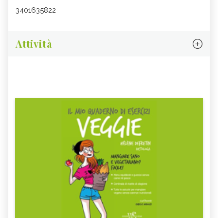
3401635822
Attività