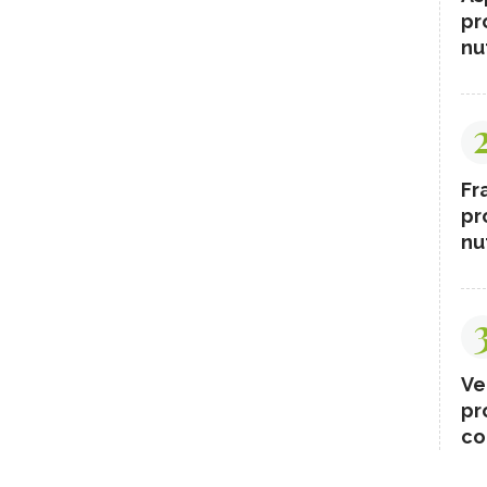
pr
nut
Fr
pr
nut
Ve
pr
co