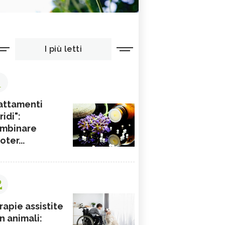
I più letti
1
attamenti
ridi":
mbinare
ioter...
2
rapie assistite
n animali: