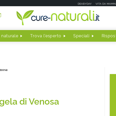
DEABYDAY
VITA DA MAMM
 naturale
Trova l'esperto
Speciali
Rispost
enosa
gela di Venosa