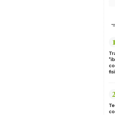
Tr
"ib
co
fis
Te
co