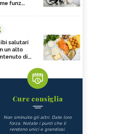
me funz...
3
ibi salutari
n un alto
ntenuto di...
Cure consiglia
Non sminuite gli altri. Date loro
forza. Notate i punti che li
rendono unici e grandiosi.