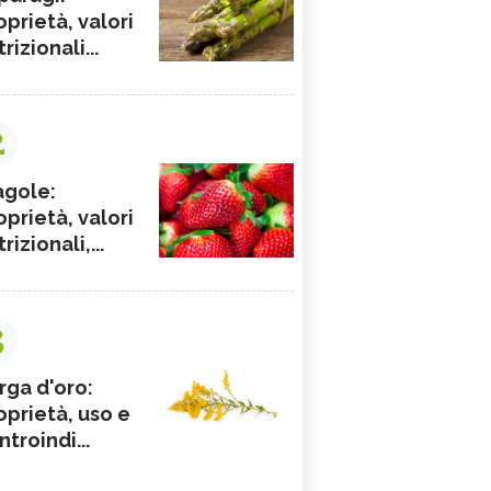
oprietà, valori
rizionali...
2
agole:
oprietà, valori
rizionali,...
3
rga d'oro:
oprietà, uso e
ntroindi...