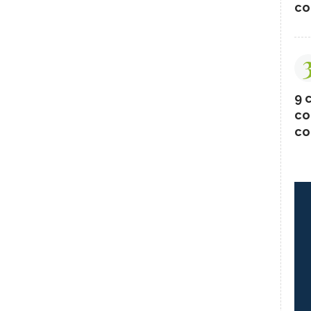
co
9 c
co
co