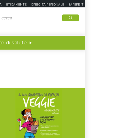
A
ETICAMENTE
CRESCITA PERSONALE
SAPERE.IT
e di salute