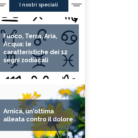
I nostri speciali
Fuoco, Terra, Aria,
Acqua: le
caratteristiche dei 12
segni zodiacali
Arnica, un'ottima
alleata contro il dolore