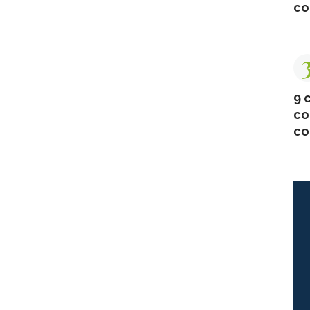
co
9 c
co
co