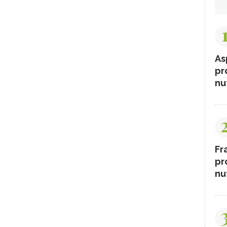
As
pr
nut
Fr
pr
nut