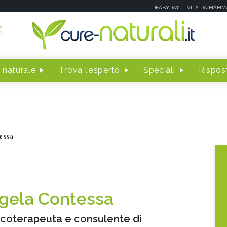
DEABYDAY
VITA DA MAMM
 naturale
Trova l'esperto
Speciali
Rispost
essa
gela Contessa
coterapeuta e consulente di