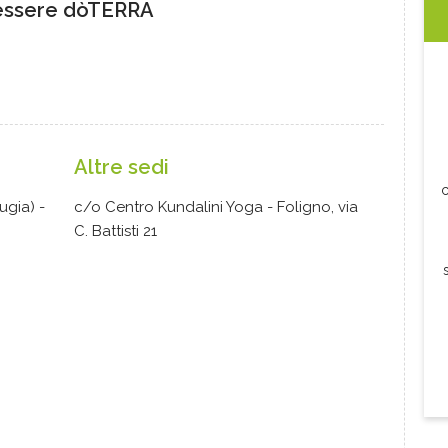
essere dòTERRA
Altre sedi
c
ugia) -
c/o Centro Kundalini Yoga - Foligno, via
C. Battisti 21