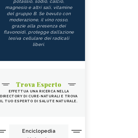
potassio, sodio, calcio,
magnesio e altri sali, vitamine
del gruppo B. Se bevuto con
moderazione, il vino rosso,
grazie alla presenza dei
flavonoidi, protegge dall’azione
lesiva cellulare dei radicali
liberi.
Trova Esperto
EFFETTUA UNA RICERCA NELLA
DIRECTORY DI CURE-NATURALI E TROVA
IL TUO ESPERTO DI SALUTE NATURALE.
Enciclopedia