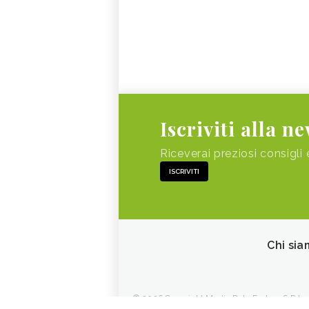
Iscriviti alla n
Riceverai preziosi consigli 
ISCRIVITI
Chi sia
© 2026 Copyright Media Data Factory S.R.L. - 