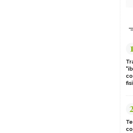
Tr
"ib
co
fis
Te
co