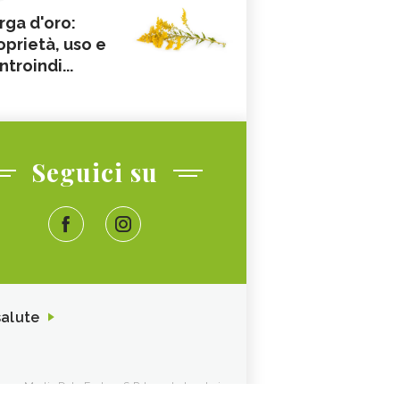
rga d'oro:
oprietà, uso e
ntroindi...
Seguici su
salute
ione. Media Data Factory S.R.L. sede legale in