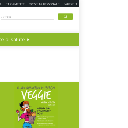
A
ETICAMENTE
CRESCITA PERSONALE
SAPERE.IT
e di salute