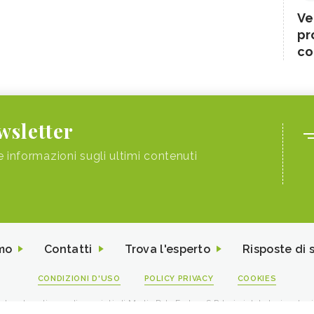
Ve
pr
co
ewsletter
e informazioni sugli ultimi contenuti
mo
Contatti
Trova l'esperto
Risposte di 
CONDIZIONI D'USO
POLICY PRIVACY
COOKIES
I contenuti sono di proprietà di Media Data Factory S.R.L, è vietata la riproduz
viale Sarca 226 Milano 20126 - PI/CF 09595010969