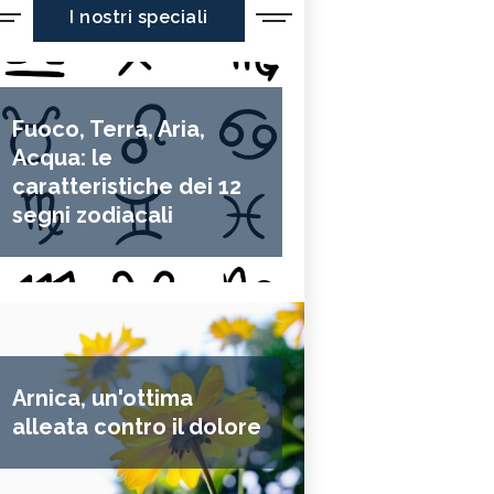
I nostri speciali
Fuoco, Terra, Aria,
Acqua: le
caratteristiche dei 12
segni zodiacali
Arnica, un'ottima
alleata contro il dolore