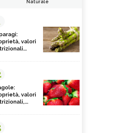
Naturale
1
paragi:
oprietà, valori
rizionali...
2
agole:
oprietà, valori
rizionali,...
3