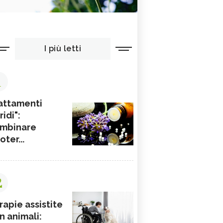
I più letti
1
attamenti
ridi":
mbinare
ioter...
2
rapie assistite
n animali: