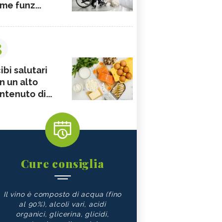
me funz...
3
ibi salutari
n un alto
ntenuto di...
Cure consiglia
Il vino è composto di acqua (fino
al 90%), alcoli vari, acidi
organici, glicerina, glicidi,