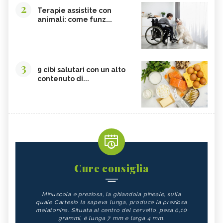
2
Terapie assistite con
animali: come funz...
3
9 cibi salutari con un alto
contenuto di...
Cure consiglia
Minuscola e preziosa, la ghiandola pineale, sulla
quale Cartesio la sapeva lunga, produce la preziosa
melatonina. Situata al centro del cervello, pesa 0,10
grammi, è lunga 7 mm e larga 4 mm.