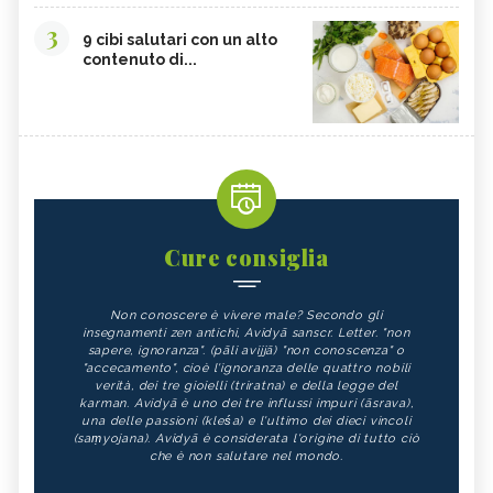
3
9 cibi salutari con un alto
contenuto di...
Cure consiglia
Non conoscere è vivere male? Secondo gli
insegnamenti zen antichi, Avidyā sanscr. Letter. "non
sapere, ignoranza". (pāli avijjā) "non conoscenza" o
"accecamento", cioè l'ignoranza delle quattro nobili
verità, dei tre gioielli (triratna) e della legge del
karman. Avidyā è uno dei tre influssi impuri (āsrava),
una delle passioni (kleśa) e l'ultimo dei dieci vincoli
(saṃyojana). Avidyā è considerata l'origine di tutto ciò
che è non salutare nel mondo.