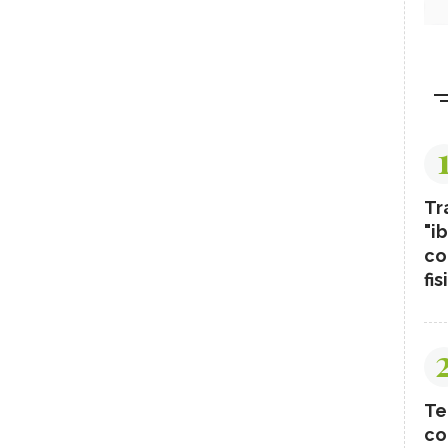
Tr
"ib
co
fis
Te
co