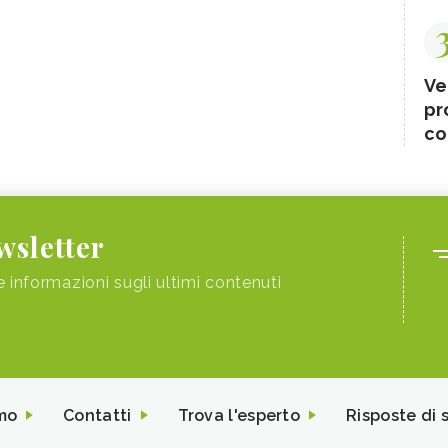
Ve
pr
co
ewsletter
e informazioni sugli ultimi contenuti
mo
Contatti
Trova l'esperto
Risposte di 