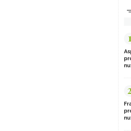
As
pr
nut
Fr
pr
nut