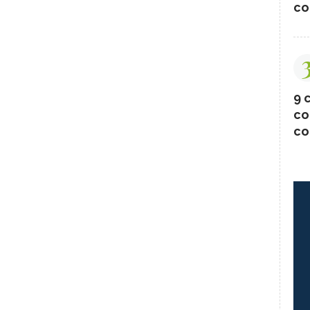
co
9 c
co
co