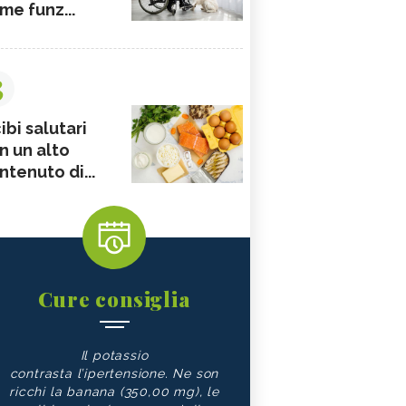
me funz...
3
ibi salutari
n un alto
ntenuto di...
Cure consiglia
Il potassio
contrasta l’ipertensione. Ne son
ricchi la banana (350,00 mg), le