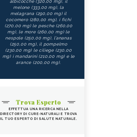
albicocche (320,00 mg), il
melone (333,00 mg), la
melagrana (290,00 mg) il
cocomero (280,00 mg), i fichi
(270,00 mg) le pesche (260,00
mg), le more (260,00 mg) le
nespole (250,00 mg), l’ananas
(250,00 mg), il pompelmo
(230,00 mg) le ciliege (230,00
mg) i mandarini (210,00 mg) e le
arance (200,00 mg).
Trova Esperto
EFFETTUA UNA RICERCA NELLA
DIRECTORY DI CURE-NATURALI E TROVA
IL TUO ESPERTO DI SALUTE NATURALE.