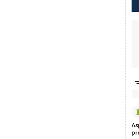
As
pr