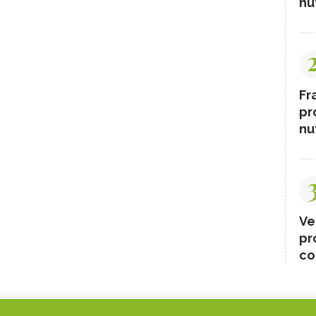
nut
Fr
pr
nut
Ve
pr
co