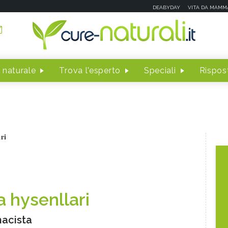
DEABYDAY
VITA DA MAMM
 naturale
Trova l'esperto
Speciali
Rispost
ri
a hysenllari
acista