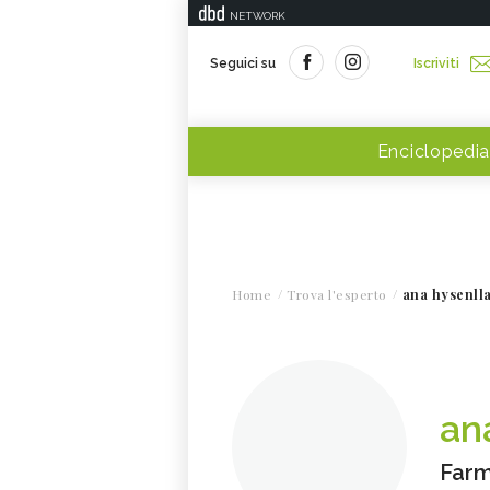
NETWORK
Seguici su
Iscriviti
Enciclopedia
Home
Trova l'esperto
ana hysenlla
an
Farm