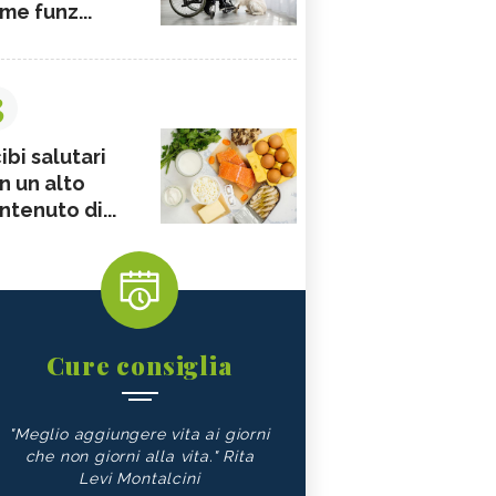
me funz...
3
ibi salutari
n un alto
ntenuto di...
Cure consiglia
"Meglio aggiungere vita ai giorni
che non giorni alla vita." Rita
Levi Montalcini