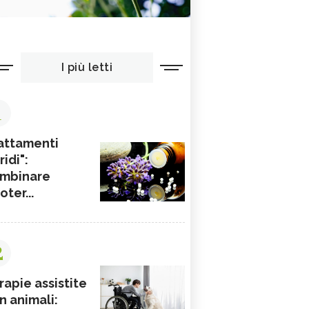
I più letti
1
attamenti
ridi":
mbinare
ioter...
2
rapie assistite
n animali: