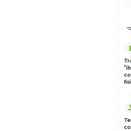
Tr
"ib
co
fis
Te
co