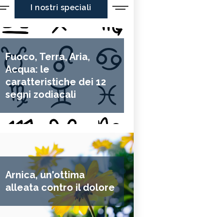
I nostri speciali
Fuoco, Terra, Aria,
Acqua: le
caratteristiche dei 12
segni zodiacali
Arnica, un'ottima
alleata contro il dolore