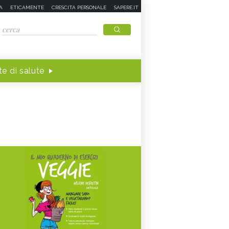
A
ETICAMENTE
CRESCITA PERSONALE
SAPERE.IT
e di salute