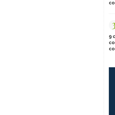
co
9 c
co
co