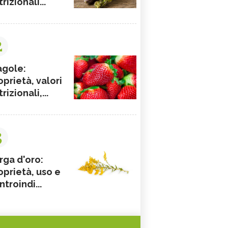
rizionali...
2
agole:
oprietà, valori
rizionali,...
3
rga d'oro:
oprietà, uso e
ntroindi...