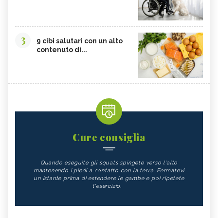
3
9 cibi salutari con un alto
contenuto di...
Cure consiglia
Quando eseguite gli squats spingete verso l'alto
mantenendo i piedi a contatto con la terra. Fermatevi
un istante prima di estendere le gambe e poi ripetete
l'esercizio.