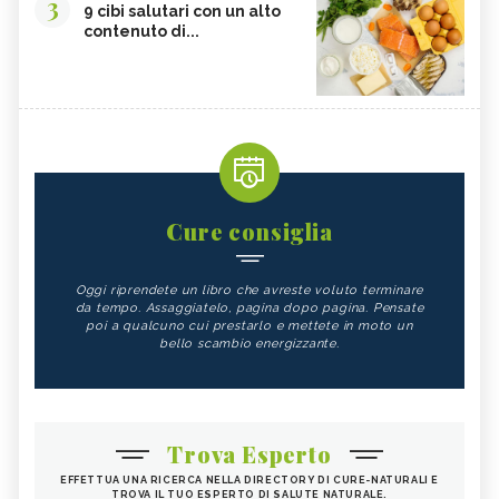
3
9 cibi salutari con un alto
contenuto di...
Cure consiglia
Oggi riprendete un libro che avreste voluto terminare
da tempo. Assaggiatelo, pagina dopo pagina. Pensate
poi a qualcuno cui prestarlo e mettete in moto un
bello scambio energizzante.
Trova Esperto
EFFETTUA UNA RICERCA NELLA DIRECTORY DI CURE-NATURALI E
TROVA IL TUO ESPERTO DI SALUTE NATURALE.