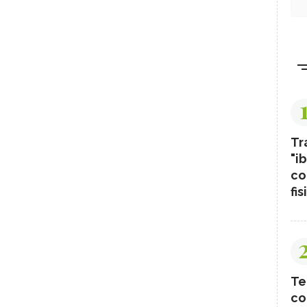
Tr
"ib
co
fis
Te
co