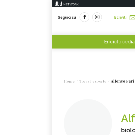
NETWORK
Seguici su
Iscriviti
Enciclopedia
Home
Trova l'esperto
Alfonso Pari
Al
biol