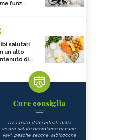
me funz...
3
ibi salutari
n un alto
ntenuto di...
Cure consiglia
Tra i frutti dolci alleati della
vostra salute ricordiamo banane,
kaki, pesche secche, albicocche