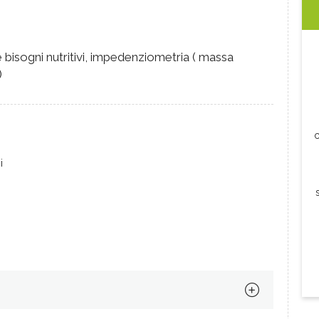
 bisogni nutritivi, impedenziometria ( massa
)
c
i