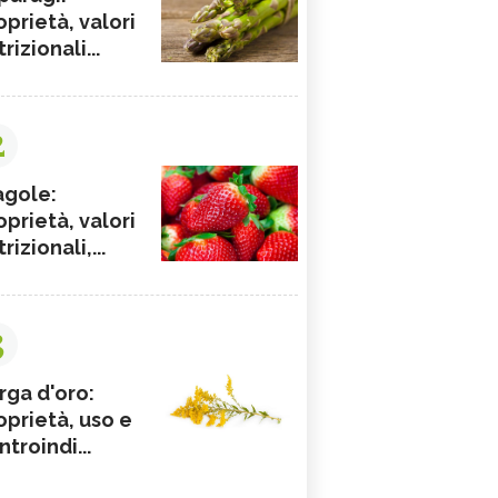
oprietà, valori
rizionali...
2
agole:
oprietà, valori
rizionali,...
3
rga d'oro:
oprietà, uso e
ntroindi...