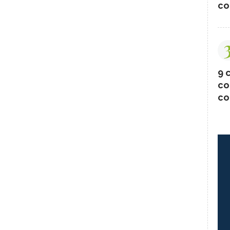
co
9 c
co
co