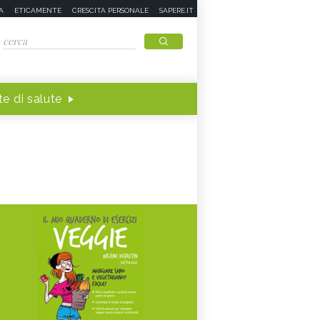
A
ETICAMENTE
CRESCITA PERSONALE
SAPERE.IT
e di salute