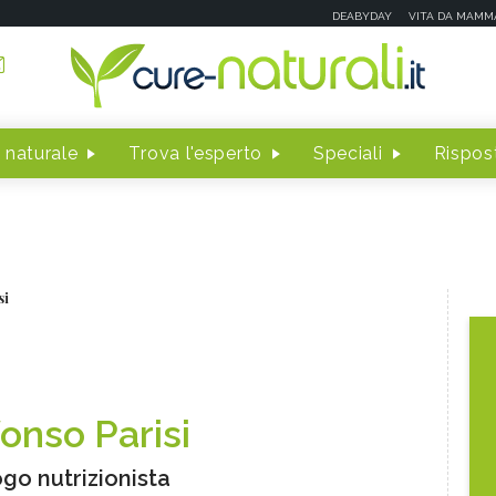
DEABYDAY
VITA DA MAMM
 naturale
Trova l'esperto
Speciali
Rispost
si
fonso Parisi
ogo nutrizionista