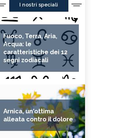
I nostri speciali
Fuoco, Terra, Aria,
Acqua: le
caratteristiche dei 12
segni zodiacali
Arnica, un'ottima
alleata contro il dolore