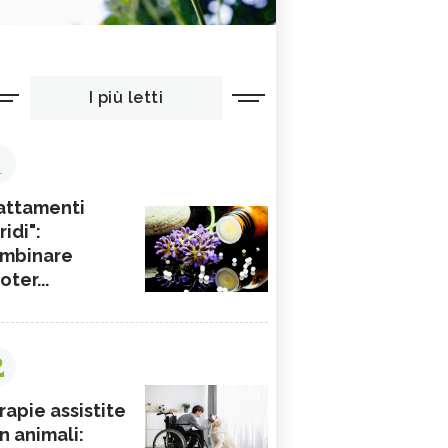
I più letti
1
attamenti
ridi":
mbinare
ioter...
2
rapie assistite
n animali: