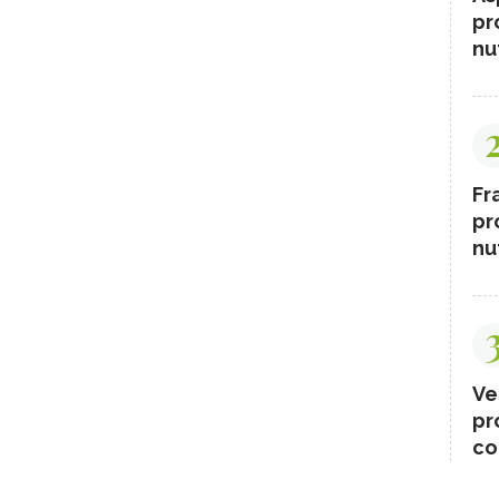
pr
nut
Fr
pr
nut
Ve
pr
co