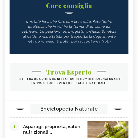
Cure consiglia
Il natale ha a che fare con la nascita. Fate fiorire
qualcosa che in voi ha la forma di un seme da
coltivare. Un pensiero, un progetto, un'idea. Tenetela
al caldo e rispettatela per traghettarla degnamente
nel nuovo anno. E poter poi raccogliere i frutti.
Trova Esperto
EFFETTUA UNA RICERCA NELLA DIRECTORY DI CURE-NATURALI E
TROVA IL TUO ESPERTO DI SALUTE NATURALE.
Enciclopedia Naturale
1
Asparagi: proprietà, valori
nutrizionali...