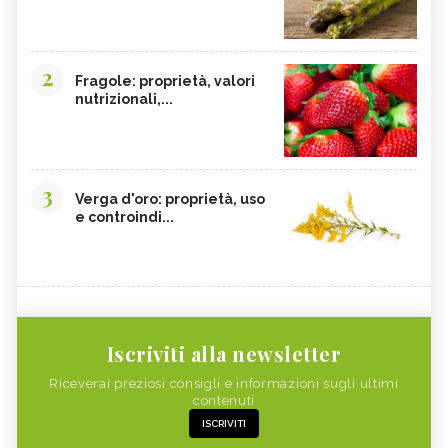
2
Fragole: proprietà, valori
nutrizionali,...
3
Verga d'oro: proprietà, uso
e controindi...
Iscriviti alla newsletter
Riceverai preziosi consigli e informazioni sugli ultimi
contenuti
ISCRIVITI