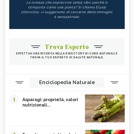
La lumaca che sopravvive senza cibo perché si
comporta come una pianta? Si chiama Elysia
chlorotica; vi suggeriamo di cercarne delle immagini,
è sensazionale.
Trova Esperto
EFFETTUA UNA RICERCA NELLA DIRECTORY DI CURE-NATURALI E
TROVA IL TUO ESPERTO DI SALUTE NATURALE.
Enciclopedia Naturale
1
Asparagi: proprietà, valori
nutrizionali...
2