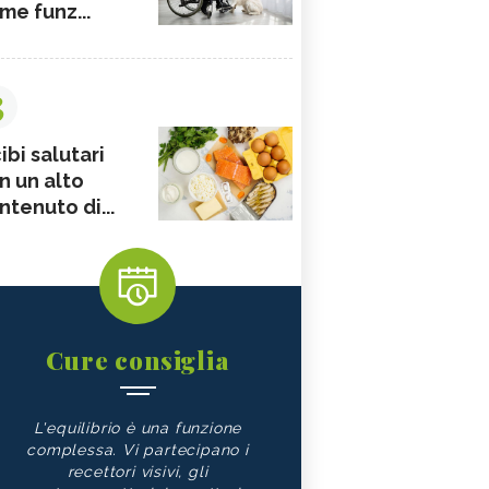
me funz...
3
ibi salutari
n un alto
ntenuto di...
Cure consiglia
L'equilibrio è una funzione
complessa. Vi partecipano i
recettori visivi, gli