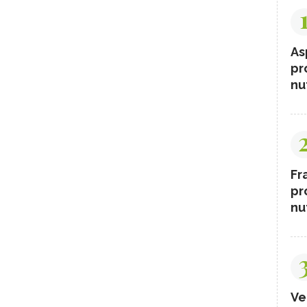
As
pr
nut
Fr
pr
nut
Ve