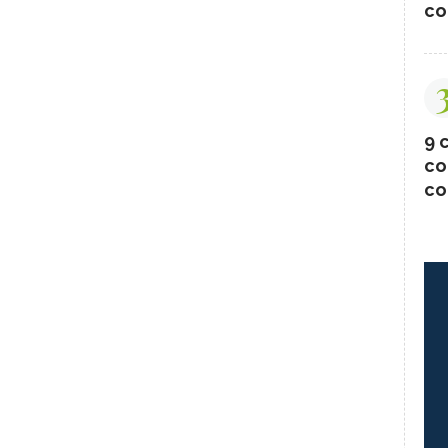
co
9 c
co
co