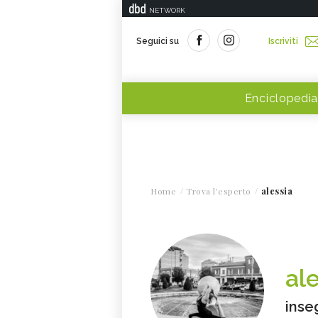
NETWORK
Seguici su
Iscriviti
Enciclopedia
Home
Trova l'esperto
alessia
al
inse