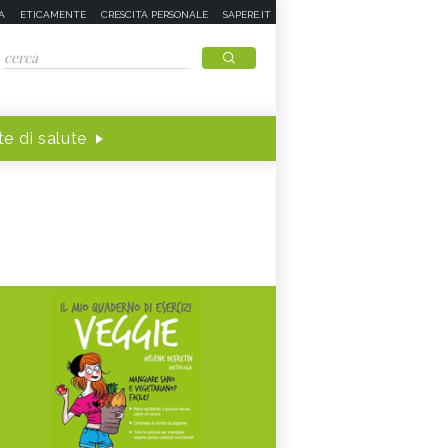
A
ETICAMENTE
CRESCITA PERSONALE
SAPERE.IT
e di salute