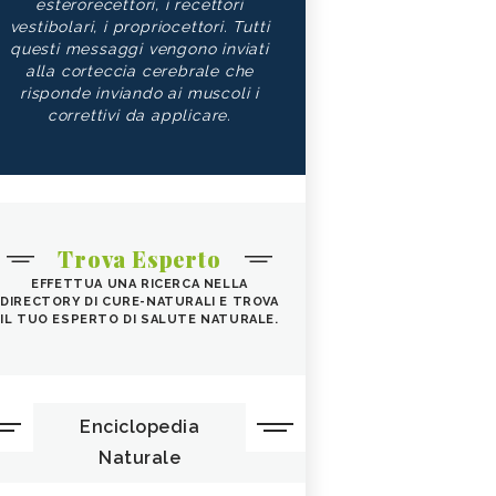
esterorecettori, i recettori
vestibolari, i propriocettori. Tutti
questi messaggi vengono inviati
alla corteccia cerebrale che
risponde inviando ai muscoli i
correttivi da applicare.
Trova Esperto
EFFETTUA UNA RICERCA NELLA
DIRECTORY DI CURE-NATURALI E TROVA
IL TUO ESPERTO DI SALUTE NATURALE.
Enciclopedia
Naturale