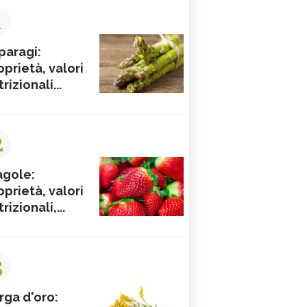
1
paragi:
oprietà, valori
rizionali...
2
agole:
oprietà, valori
rizionali,...
3
rga d'oro: