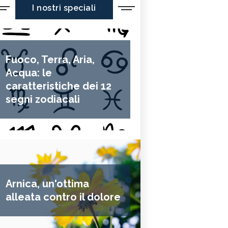
I nostri speciali
Fuoco, Terra, Aria,
Acqua: le
caratteristiche dei 12
segni zodiacali
Arnica, un'ottima
alleata contro il dolore