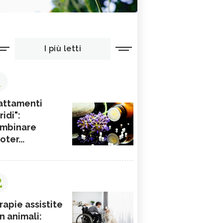
I più letti
1
attamenti
ridi":
mbinare
ioter...
2
rapie assistite
n animali: