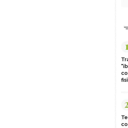
Tr
"ib
co
fis
Te
co