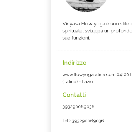
Vinyasa Flow yoga è uno stile di
spirituale, sviluppa un profon
sue funzioni.
Indirizzo
www.flowyogalatina.com 04100 L
(Latina) - Lazio
Contatti
393290069036
Tel2 393290069036