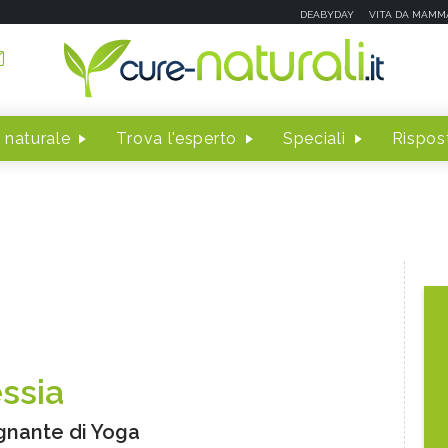
DEABYDAY
VITA DA MAMM
 naturale
Trova l'esperto
Speciali
Rispost
essia
gnante di Yoga