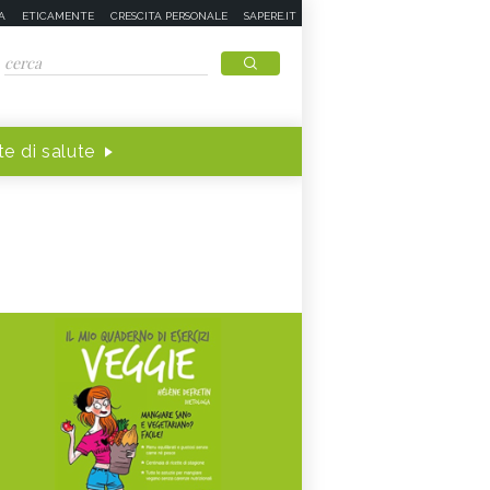
A
ETICAMENTE
CRESCITA PERSONALE
SAPERE.IT
e di salute