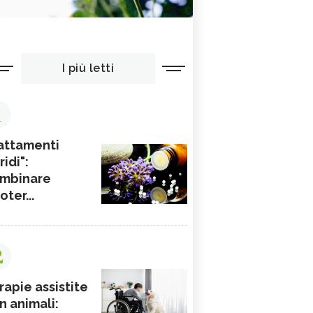
I più letti
1
attamenti
ridi":
mbinare
ioter...
2
rapie assistite
n animali: