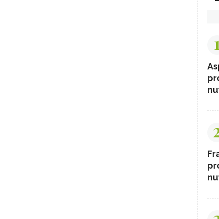
As
pr
nut
Fr
pr
nut