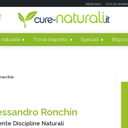
DEABYDAY
VITA DA MAMM
 naturale
Trova l'esperto
Speciali
Rispost
Ronchin
essandro Ronchin
nte Discipline Naturali