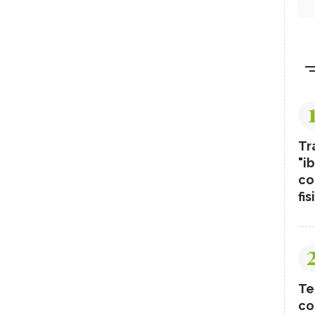
Tr
"ib
co
fis
Te
co