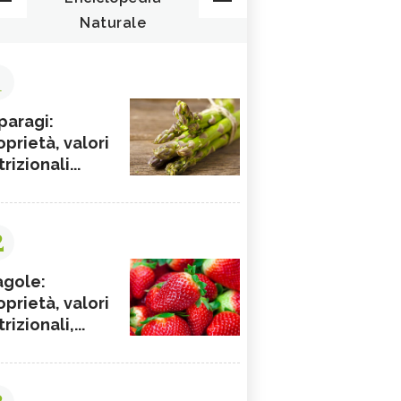
Naturale
1
paragi:
oprietà, valori
rizionali...
2
agole:
oprietà, valori
rizionali,...
3