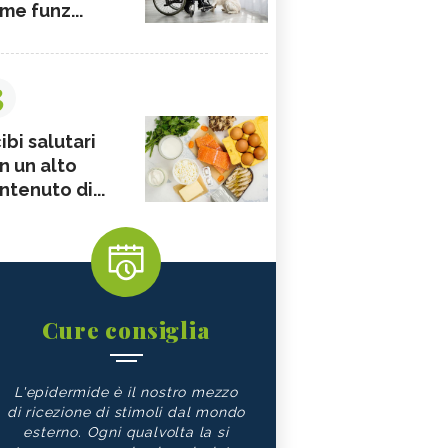
me funz...
3
ibi salutari
n un alto
ntenuto di...
Cure consiglia
L'epidermide è il nostro mezzo
di ricezione di stimoli dal mondo
esterno. Ogni qualvolta la si