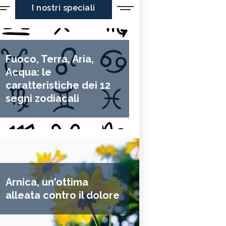
I nostri speciali
Fuoco, Terra, Aria,
Acqua: le
caratteristiche dei 12
segni zodiacali
Arnica, un'ottima
alleata contro il dolore