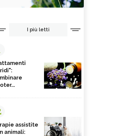
I più letti
1
attamenti
ridi":
mbinare
ioter...
2
rapie assistite
n animali: