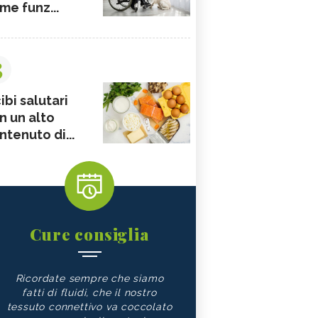
me funz...
3
ibi salutari
n un alto
ntenuto di...
Cure consiglia
Ricordate sempre che siamo
fatti di fluidi, che il nostro
tessuto connettivo va coccolato