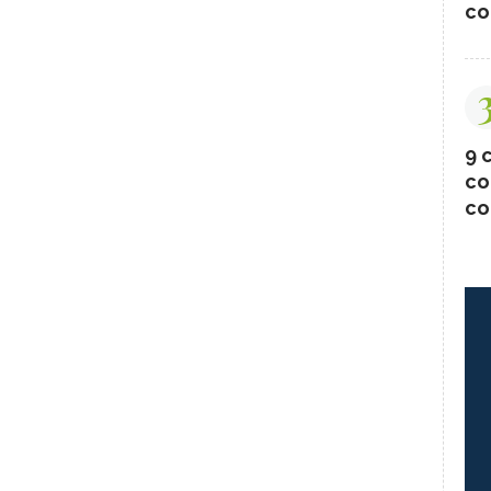
co
9 c
co
co