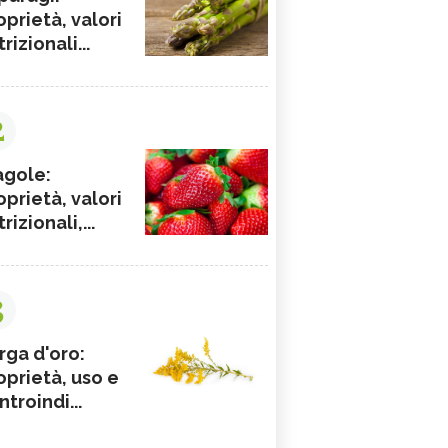
oprietà, valori
rizionali...
2
agole:
oprietà, valori
rizionali,...
3
rga d'oro:
oprietà, uso e
ntroindi...