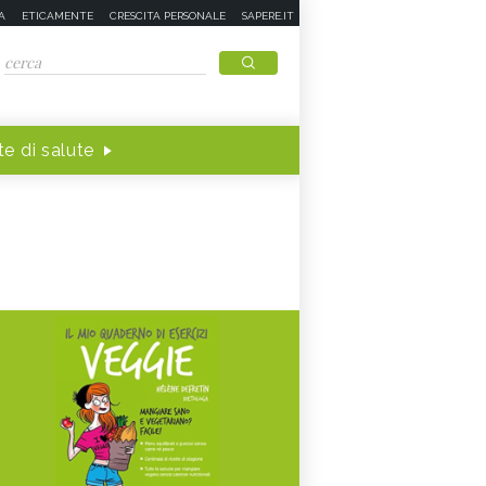
A
ETICAMENTE
CRESCITA PERSONALE
SAPERE.IT
e di salute