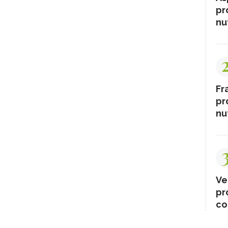
pr
nut
Fr
pr
nut
Ve
pr
co