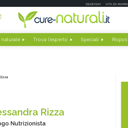
DEABYDAY
VITA DA MAMM
 naturale
Trova l'esperto
Speciali
Rispost
Rizza
essandra Rizza
ogo Nutrizionista