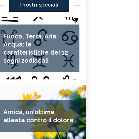
I nostri speciali
Fuoco, Terra, Aria,
Acqua: le
caratteristiche dei 12
segni zodiacali
Arnica, un'ottima
alleata contro il dolore