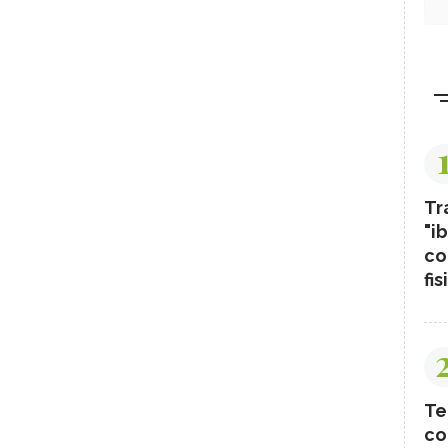
Tr
"ib
co
fis
Te
co