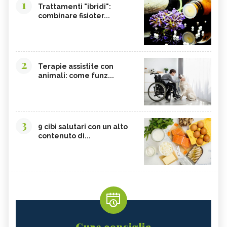
1
Trattamenti "ibridi":
combinare fisioter...
2
Terapie assistite con
animali: come funz...
3
9 cibi salutari con un alto
contenuto di...
Cure consiglia