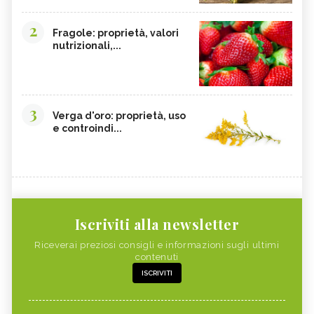
2
Fragole: proprietà, valori
nutrizionali,...
3
Verga d'oro: proprietà, uso
e controindi...
Iscriviti alla newsletter
Riceverai preziosi consigli e informazioni sugli ultimi
contenuti
ISCRIVITI