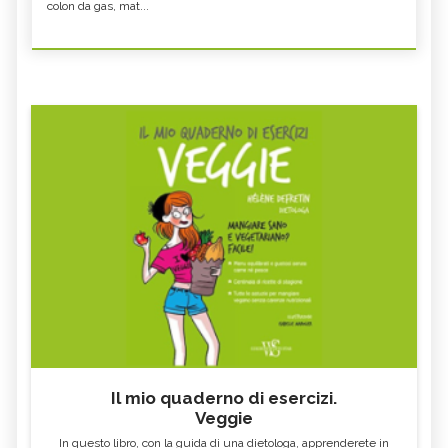
colon da gas, mat...
Il mio quaderno di esercizi.
Veggie
In questo libro, con la guida di una dietologa, apprenderete in