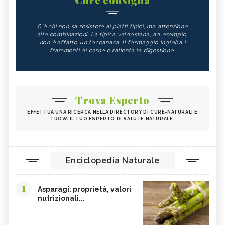
C'è chi non sa resistere ai piatti tipici, ma attenzione
alle combinazioni. La tipica valdostana, ad esempio,
non è affatto un toccanasa. Il formaggio ingloba i
frammenti di carne e rallenta la digestione.
Trova Esperto
EFFETTUA UNA RICERCA NELLA DIRECTORY DI CURE-NATURALI E
TROVA IL TUO ESPERTO DI SALUTE NATURALE.
Enciclopedia Naturale
1
Asparagi: proprietà, valori
nutrizionali...