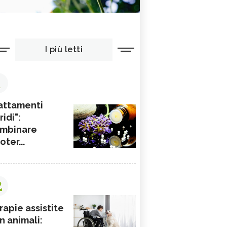
I più letti
1
attamenti
ridi":
mbinare
ioter...
2
rapie assistite
n animali: