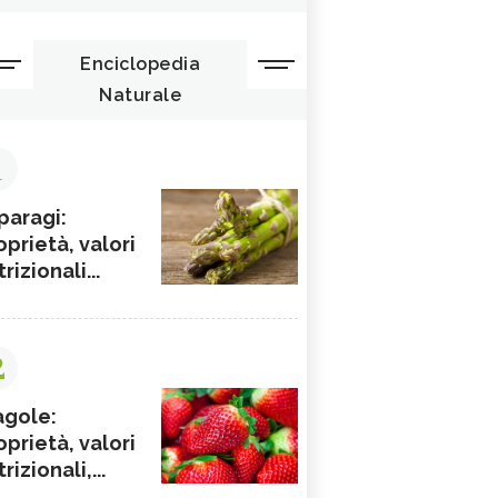
Enciclopedia
Naturale
1
paragi:
oprietà, valori
rizionali...
2
agole:
oprietà, valori
rizionali,...