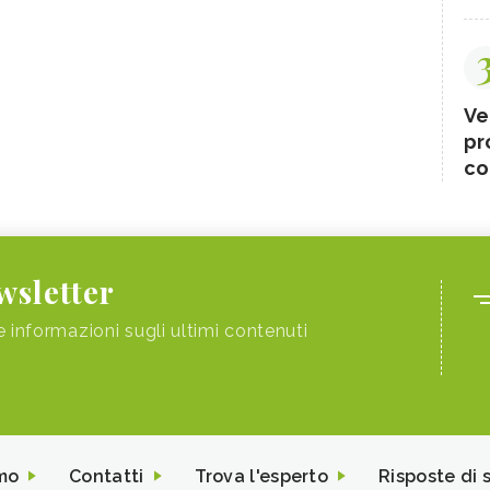
Ve
pr
co
ewsletter
e informazioni sugli ultimi contenuti
mo
Contatti
Trova l'esperto
Risposte di 