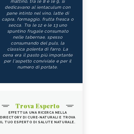
mattino, tra le 8 e le 9, si
dedicavano al ientaculum con
pane intinto nel vino, latte di
capra, formaggio, frutta fresca o
secca. Tra le 12 e le 13 uno
spuntino frugale consumato
nelle tabernae, spesso
consumando del puls, la
classica polenta di farro. La
cena era il pasto più importante
per l'aspetto conviviale e per il
numero di portate.
Trova Esperto
EFFETTUA UNA RICERCA NELLA
DIRECTORY DI CURE-NATURALI E TROVA
IL TUO ESPERTO DI SALUTE NATURALE.