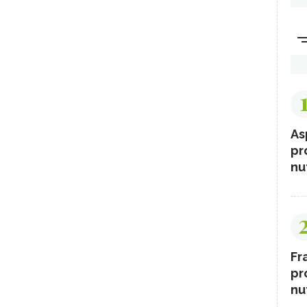
As
pr
nut
Fr
pr
nut