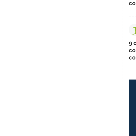
co
9 c
co
co