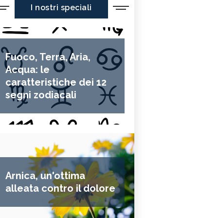
I nostri speciali
Fuoco, Terra, Aria,
Acqua: le
caratteristiche dei 12
segni zodiacali
Arnica, un'ottima
alleata contro il dolore