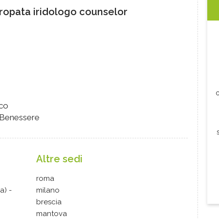
ropata iridologo counselor
c
ico
 Benessere
Altre sedi
roma
a) -
milano
brescia
mantova