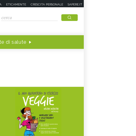
A
ETICAMENTE
CRESCITA PERSONALE
SAPERE.IT
e di salute