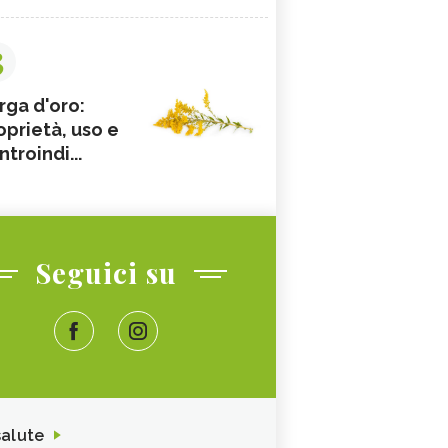
3
rga d'oro:
oprietà, uso e
ntroindi...
Seguici su
salute