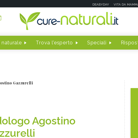
DEABYDAY
VITA DA MAMM
 naturale
Trova l'esperto
Speciali
Rispost
ostino Gazzurelli
idologo Agostino
zzurelli