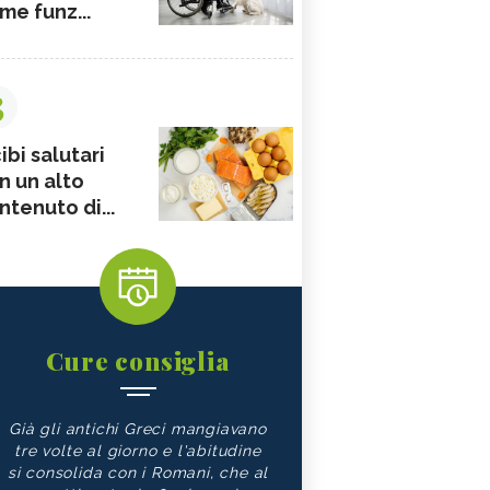
me funz...
3
ibi salutari
n un alto
ntenuto di...
Cure consiglia
Già gli antichi Greci mangiavano
tre volte al giorno e l'abitudine
si consolida con i Romani, che al