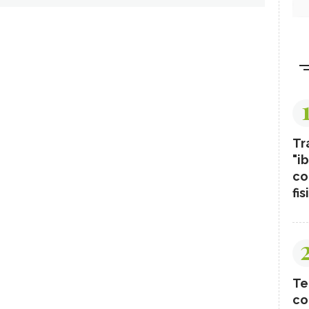
Tr
"ib
co
fis
Te
co