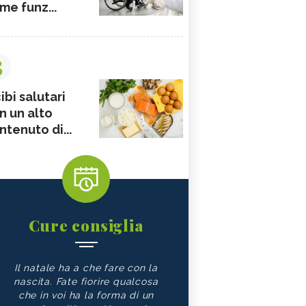
me funz...
3
ibi salutari
n un alto
ntenuto di...
Cure consiglia
Il natale ha a che fare con la
nascita. Fate fiorire qualcosa
che in voi ha la forma di un