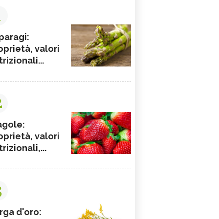
1
paragi:
oprietà, valori
rizionali...
2
agole:
oprietà, valori
rizionali,...
3
rga d'oro: