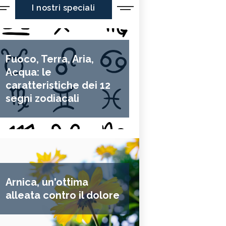
I nostri speciali
Fuoco, Terra, Aria,
Acqua: le
caratteristiche dei 12
segni zodiacali
Arnica, un'ottima
alleata contro il dolore