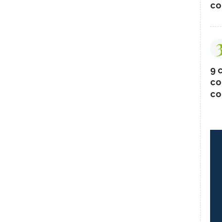
co
9 c
co
co