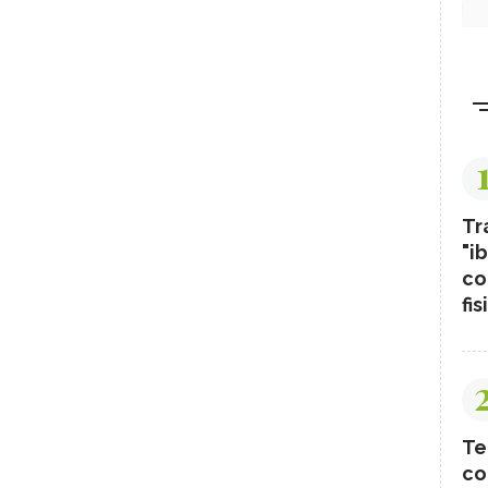
Tr
"ib
co
fis
Te
co