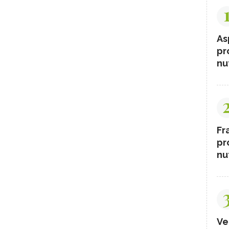
As
pr
nut
Fr
pr
nut
Ve