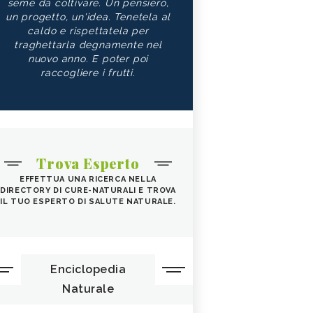
seme da coltivare. Un pensiero,
un progetto, un'idea. Tenetela al
caldo e rispettatela per
traghettarla degnamente nel
nuovo anno. E poter poi
raccogliere i frutti.
Trova Esperto
EFFETTUA UNA RICERCA NELLA
DIRECTORY DI CURE-NATURALI E TROVA
IL TUO ESPERTO DI SALUTE NATURALE.
Enciclopedia
Naturale