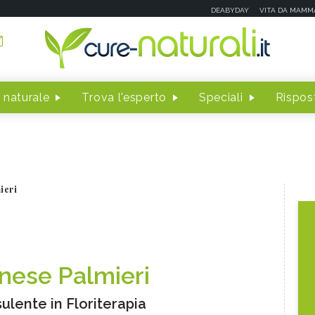
DEABYDAY
VITA DA MAMM
 naturale
Trova l'esperto
Speciali
Rispost
ieri
nese Palmieri
ulente in Floriterapia