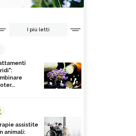
I più letti
1
attamenti
ridi":
mbinare
ioter...
2
rapie assistite
n animali: