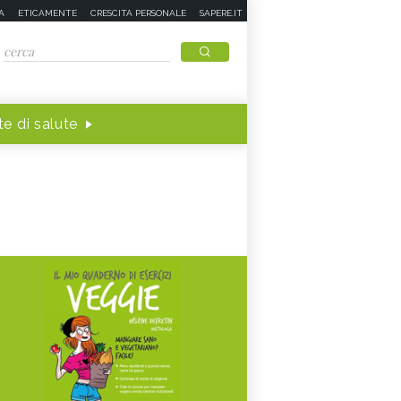
A
ETICAMENTE
CRESCITA PERSONALE
SAPERE.IT
e di salute