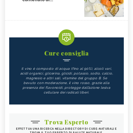
Cure consiglia
Il vino è composto di acqua (fino al 90%), alcoli vari,
acidi organici, glicerina, glicidi, potassio, sodio, calcio,
magnesio e altri sali, vitamine del gruppo B. Se
bevuto con moderazione, il vino rosso, grazie alla
presenza dei flavonoidi, protegge dall’azione lesiva
cellulare dei radicali liberi.
Trova Esperto
EFFETTUA UNA RICERCA NELLA DIRECTORY DI CURE-NATURALI E
TROVA IL TUO ESPERTO DI SALUTE NATURALE.