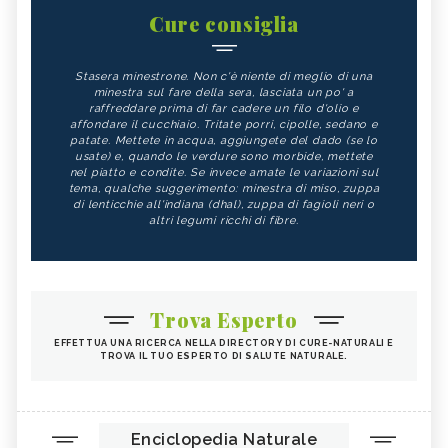
Cure consiglia
Stasera minestrone. Non c'è niente di meglio di una
minestra sul fare della sera, lasciata un po' a
raffreddare prima di far cadere un filo d'olio e
affondare il cucchiaio. Tritate porri, cipolle, sedano e
patate. Mettete in acqua, aggiungete del dado (se lo
usate) e, quando le verdure sono morbide, mettete
nel piatto e condite. Se invece amate le variazioni sul
tema, qualche suggerimento: minestra di miso, zuppa
di lenticchie all'indiana (dhal), zuppa di fagioli neri o
altri legumi ricchi di fibre.
Trova Esperto
EFFETTUA UNA RICERCA NELLA DIRECTORY DI CURE-NATURALI E
TROVA IL TUO ESPERTO DI SALUTE NATURALE.
Enciclopedia Naturale