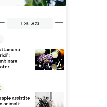
I più letti
1
attamenti
ridi":
mbinare
ioter...
2
rapie assistite
n animali: