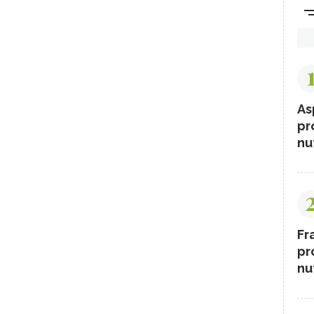
As
pr
nut
Fr
pr
nut