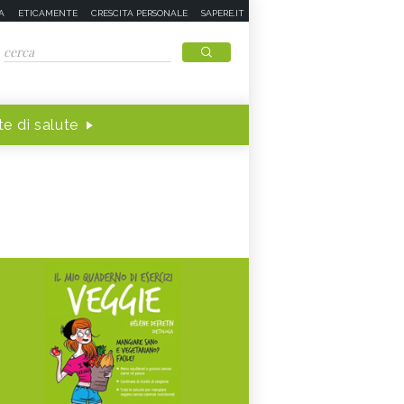
A
ETICAMENTE
CRESCITA PERSONALE
SAPERE.IT
e di salute