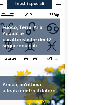
I nostri speciali
Fuoco, Terra, Aria,
Acqua: le
caratteristiche dei 12
segni zodiacali
Arnica, un'ottima
alleata contro il dolore