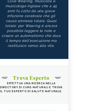
Clive Wearing, musicista e
musicologo inglese che a 45
anni fu colto da una grave
infezione cerebrale che gli
causò amnesia totale. Quasi
totale: per Wearing è ancora
possibile leggere le note e
creare un automatismo che dura
il tempo dell'esecuzione ma
restituisce senso alla vita.
Trova Esperto
EFFETTUA UNA RICERCA NELLA
DIRECTORY DI CURE-NATURALI E TROVA
IL TUO ESPERTO DI SALUTE NATURALE.