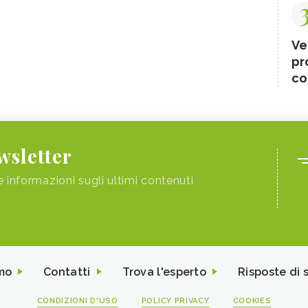
Ve
pr
co
ewsletter
e informazioni sugli ultimi contenuti
mo
Contatti
Trova l'esperto
Risposte di 
CONDIZIONI D'USO
POLICY PRIVACY
COOKIES