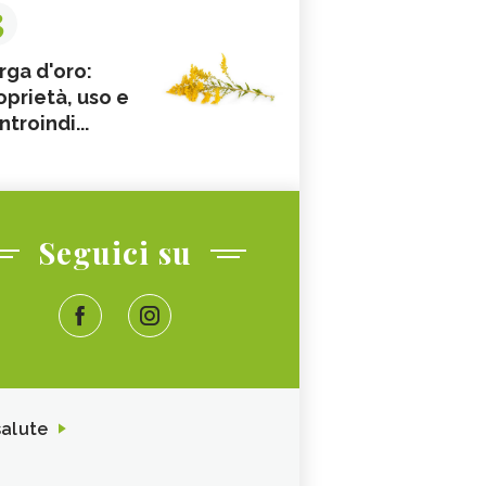
3
rga d'oro:
oprietà, uso e
ntroindi...
Seguici su
salute