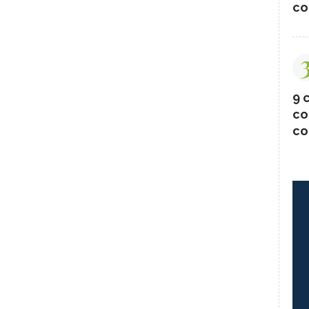
co
9 c
co
co