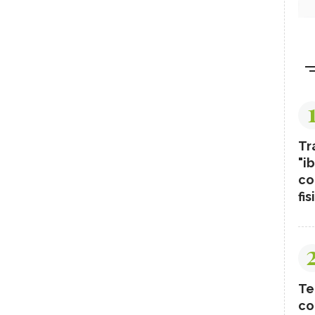
Tr
"ib
co
fis
Te
co