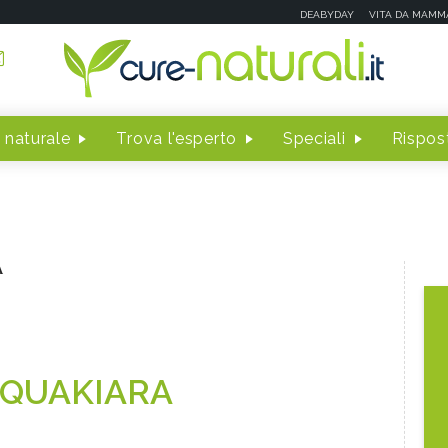
DEABYDAY
VITA DA MAMM
 naturale
Trova l'esperto
Speciali
Rispost
A
QUAKIARA