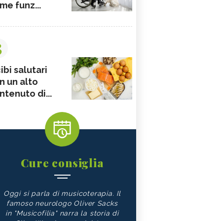
me funz...
3
ibi salutari
n un alto
ntenuto di...
Cure consiglia
Oggi si parla di musicoterapia. Il
famoso neurologo Oliver Sacks
in "Musicofilia" narra la storia di