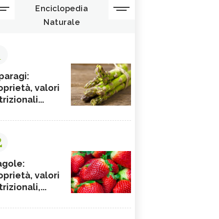
Enciclopedia
Naturale
1
paragi:
oprietà, valori
rizionali...
2
agole:
oprietà, valori
rizionali,...