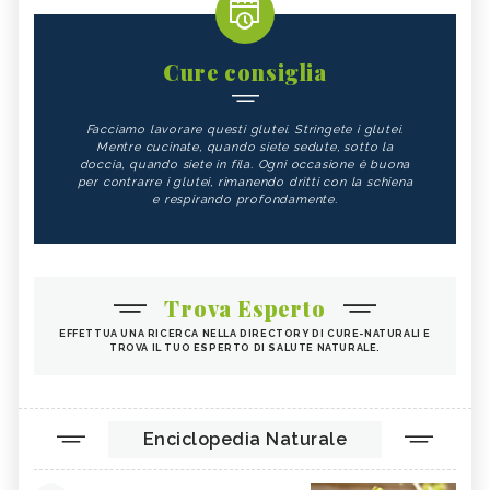
Cure consiglia
Facciamo lavorare questi glutei. Stringete i glutei.
Mentre cucinate, quando siete sedute, sotto la
doccia, quando siete in fila. Ogni occasione è buona
per contrarre i glutei, rimanendo dritti con la schiena
e respirando profondamente.
Trova Esperto
EFFETTUA UNA RICERCA NELLA DIRECTORY DI CURE-NATURALI E
TROVA IL TUO ESPERTO DI SALUTE NATURALE.
Enciclopedia Naturale