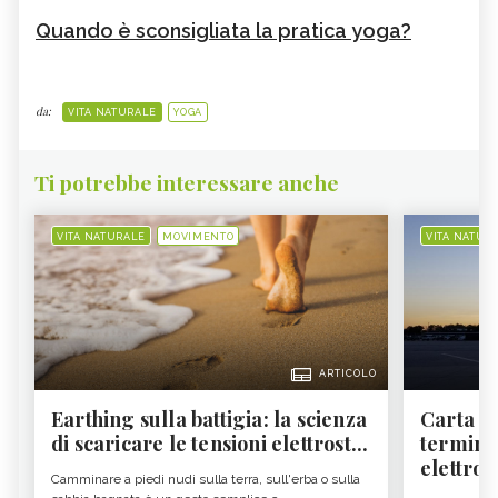
Quando è sconsigliata la pratica yoga?
da:
VITA NATURALE
YOGA
Ti potrebbe interessare anche
VITA NATURALE
MOVIMENTO
VITA NATUR
ARTICOLO
Earthing sulla battigia: la scienza
Carta d'
di scaricare le tensioni elettrost...
termine
elettron
Camminare a piedi nudi sulla terra, sull'erba o sulla