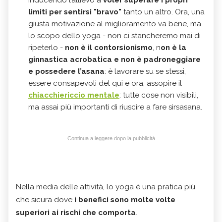
inducendo l’allievo a
voler superare i propri
limiti per sentirsi "bravo"
tanto un altro. Ora, una
giusta motivazione al miglioramento va bene, ma
lo scopo dello yoga - non ci stancheremo mai di
ripeterlo -
non è il contorsionismo
, n
on è la
ginnastica acrobatica e non è padroneggiare
e possedere l’asana
: è lavorare su se stessi,
essere consapevoli del qui e ora, assopire il
chiacchiericcio mentale
: tutte cose non visibili,
ma assai più importanti di riuscire a fare sirsasana.
Continua a leggere dopo la pubblicità
Nella media delle attività, lo yoga è una pratica più
che sicura dove
i benefici sono molte volte
superiori ai rischi che comporta
.