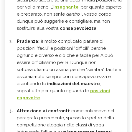
stessi può sapere se una determinata posizione fa
per voi o meno. L’
insegnante
, per quanto esperto
e preparato, non sente
dentro
il vostro corpo
dunque può suggerire e consigliare, ma non
sostituirsi alla vostra
consapevolezza
.
Prudenza:
è molto complicato parlare di
posizioni “facili” e posizioni “difficili” perché
ognuno è diverso e ciò che è facile per A può
essere difficilissimo per B. Dunque non
sottovalutiamo un asana perché “sembra” facile e
assumiamolo sempre con consapevolezza e
ascoltando le
indicazioni del maestro
,
soprattutto per quanto riguarda le
posizioni
capovolte
.
Attenzione ai confronti:
come anticipavo nel
paragrafo precedente, spesso lo spettro della
competizione aleggia nelle classi di yoga