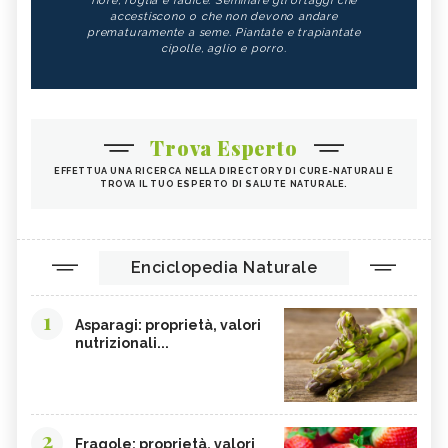
fiore, foglia e radice. Seminare gli ortaggi che
accestiscono o che non devono andare
prematuramente a seme. Piantate e trapiantate
cipolle, aglio e porro.
Trova Esperto
EFFETTUA UNA RICERCA NELLA DIRECTORY DI CURE-NATURALI E
TROVA IL TUO ESPERTO DI SALUTE NATURALE.
Enciclopedia Naturale
1
Asparagi: proprietà, valori
nutrizionali...
2
Fragole: proprietà, valori