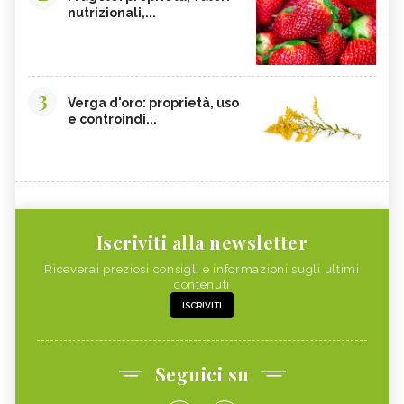
nutrizionali,...
3
Verga d'oro: proprietà, uso
e controindi...
Iscriviti alla newsletter
Riceverai preziosi consigli e informazioni sugli ultimi
contenuti
ISCRIVITI
Seguici su