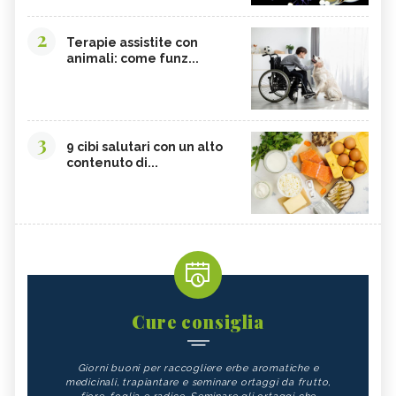
2
Terapie assistite con
animali: come funz...
3
9 cibi salutari con un alto
contenuto di...
Cure consiglia
Giorni buoni per raccogliere erbe aromatiche e
medicinali, trapiantare e seminare ortaggi da frutto,