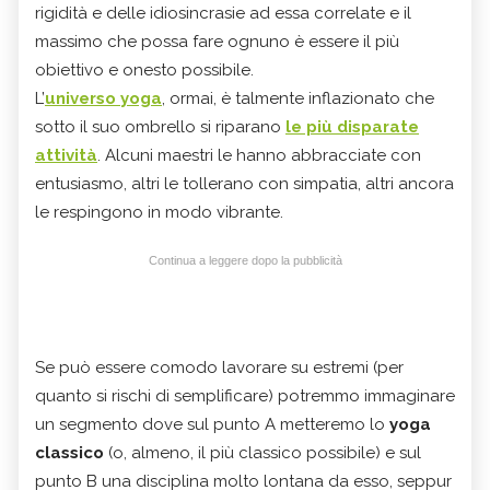
rigidità e delle idiosincrasie ad essa correlate e il
massimo che possa fare ognuno è essere il più
obiettivo e onesto possibile.
L’
universo yoga
, ormai, è talmente inflazionato che
sotto il suo ombrello si riparano
le più disparate
attività
. Alcuni maestri le hanno abbracciate con
entusiasmo, altri le tollerano con simpatia, altri ancora
le respingono in modo vibrante.
Continua a leggere dopo la pubblicità
Se può essere comodo lavorare su estremi (per
quanto si rischi di semplificare) potremmo immaginare
un segmento dove sul punto A metteremo lo
yoga
classico
(o, almeno, il più classico possibile) e sul
punto B una disciplina molto lontana da esso, seppur