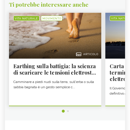
Ti potrebbe interessare anche
VITA NATURALE
MOVIMENTO
VITA NATUR
ARTICOLO
Earthing sulla battigia: la scienza
Carta d'
di scaricare le tensioni elettrost...
termine
elettron
Camminare a piedi nudi sulla terra, sull'erba o sulla
sabbia bagnata è un gesto semplice c...
Il Governo c
definitivo all