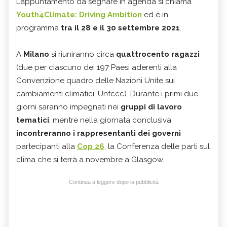
L’appuntamento da segnare in agenda si chiama
Youth4Climate: Driving Ambition
ed è in
programma
tra il 28 e il 30 settembre 2021
.
A
Milano
si riuniranno circa
quattrocento ragazzi
(due per ciascuno dei 197 Paesi aderenti alla
Convenzione quadro delle Nazioni Unite sui
cambiamenti climatici, Unfccc). Durante i primi due
giorni saranno impegnati nei
gruppi di lavoro
tematici
, mentre nella giornata conclusiva
incontreranno i rappresentanti dei governi
partecipanti alla
Cop 26
, la Conferenza delle parti sul
clima che si terrà a novembre a Glasgow.
Continua a leggere dopo la pubblicità