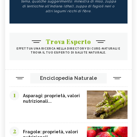
tema, qualche suggerimento: minestra di miso, zuppa
di lenticchie all'indiana (dhal), zuppa di fagioli neri o
altri legumi ricchi di fibre.
Trova Esperto
EFFETTUA UNA RICERCA NELLA DIRECTORY DI CURE-NATURALI E
TROVA IL TUO ESPERTO DI SALUTE NATURALE.
Enciclopedia Naturale
1
Asparagi: proprietà, valori
nutrizionali...
2
Fragole: proprietà, valori