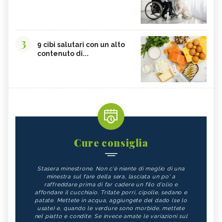
3
9 cibi salutari con un alto
contenuto di...
Cure consiglia
Stasera minestrone. Non c'è niente di meglio di una
minestra sul fare della sera, lasciata un po' a
raffreddare prima di far cadere un filo d'olio e
affondare il cucchiaio. Tritate porri, cipolle, sedano e
patate. Mettete in acqua, aggiungete del dado (se lo
usate) e, quando le verdure sono morbide, mettete
nel piatto e condite. Se invece amate le variazioni sul