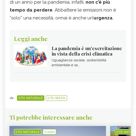
di un anno per la pandemia, infatti,
non c’è più
tempo da perdere
. Abbattere le emissioni non è
“solo” una necessità, ormai è anche un’
urgenza
.
Leggi anche
La pandemia è un'esercitazione
in vista della crisi climatica
Uguaglianza sociale, sostenibilità
ambientale e sa...
da:
VITA NATURALE
VITA GREEN
Ti potrebbe interessare anche
VITA NATURALE
VIAGGI
VITA NATUR