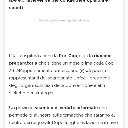
libere di
intervenire per condividere opinioni e
spunti
.
Continua a leggere dopo la pubblicità
L’Italia ospiterà anche la
Pre-Cop
, cioè la
riunione
preparatoria
che si tiene un mese prima della Cop
26. All’appuntamento partecipano 35-40 paesi, i
rappresentanti del segretariato Unfcc, i presidenti
degli organi sussidiari della Convenzione e altri
stakeholder strategici.
Un prezioso
scambio di vedute informale
che
permette di allinearsi sulle tematiche che saranno al
centro dei negoziati. Dopo lunghe esitazioni e il rinvio