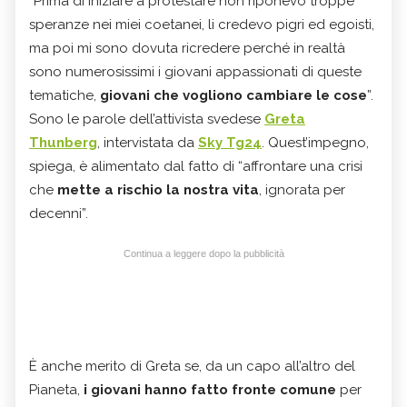
“Prima di iniziare a protestare non riponevo troppe
speranze nei miei coetanei, li credevo pigri ed egoisti,
ma poi mi sono dovuta ricredere perché in realtà
sono numerosissimi i giovani appassionati di queste
tematiche,
giovani che vogliono cambiare le cose
”.
Sono le parole dell’attivista svedese
Greta
Thunberg
, intervistata da
Sky Tg24
. Quest’impegno,
spiega, è alimentato dal fatto di “affrontare una crisi
che
mette a rischio la nostra vita
, ignorata per
decenni”.
Continua a leggere dopo la pubblicità
È anche merito di Greta se, da un capo all’altro del
Pianeta,
i giovani hanno fatto fronte comune
per