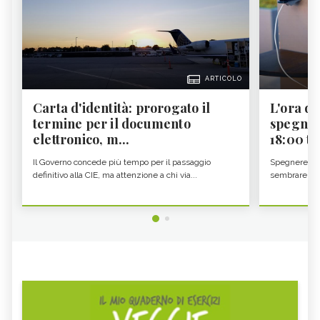
ARTICOLO
Carta d'identità: prorogato il
L'ora d'
termine per il documento
spegner
elettronico, m...
18:00 ti f
Il Governo concede più tempo per il passaggio
Spegnere lo 
definitivo alla CIE, ma attenzione a chi via...
sembrare una 