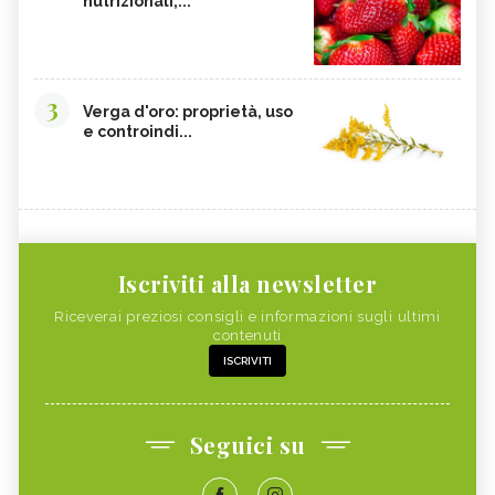
nutrizionali,...
3
Verga d'oro: proprietà, uso
e controindi...
Iscriviti alla newsletter
Riceverai preziosi consigli e informazioni sugli ultimi
contenuti
ISCRIVITI
Seguici su