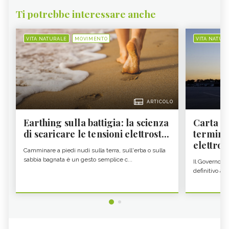
Ti potrebbe interessare anche
VITA NATURALE
MOVIMENTO
VITA NATUR
ARTICOLO
Earthing sulla battigia: la scienza
Carta d'
di scaricare le tensioni elettrost...
termine
elettron
Camminare a piedi nudi sulla terra, sull'erba o sulla
sabbia bagnata è un gesto semplice c...
Il Governo c
definitivo all