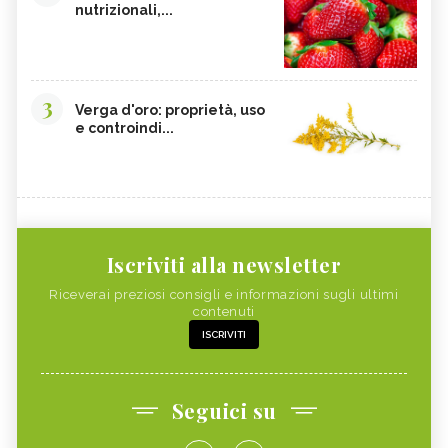
nutrizionali,...
3
Verga d'oro: proprietà, uso
e controindi...
Iscriviti alla newsletter
Riceverai preziosi consigli e informazioni sugli ultimi
contenuti
ISCRIVITI
Seguici su