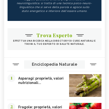
neurolinguistica; si tratta di una tecnica psico-neuro-
linguistica che si serve della parola e agisce sullo
stato energetico e interiore dell'essere umano.
Trova Esperto
EFFETTUA UNA RICERCA NELLA DIRECTORY DI CURE-NATURALI E
TROVA IL TUO ESPERTO DI SALUTE NATURALE.
Enciclopedia Naturale
1
Asparagi: proprietà, valori
nutrizionali...
2
Fragole: proprietà, valori