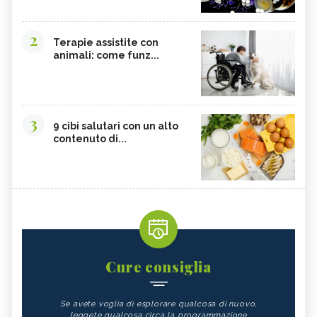
2
Terapie assistite con
animali: come funz...
3
9 cibi salutari con un alto
contenuto di...
Cure consiglia
Se avete voglia di esplorare qualcosa di nuovo,
leggete qualcosa circa la programmazione