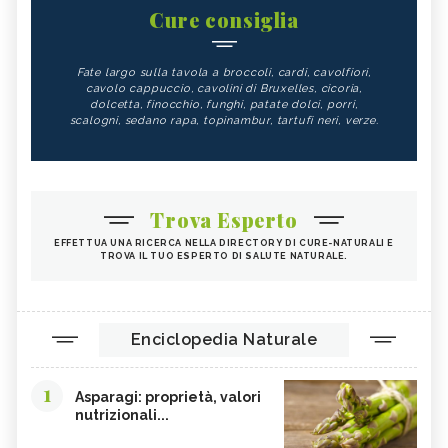
Cure consiglia
Fate largo sulla tavola a broccoli, cardi, cavolfiori,
cavolo cappuccio, cavolini di Bruxelles, cicoria,
dolcetta, finocchio, funghi, patate dolci, porri,
scalogni, sedano rapa, topinambur, tartufi neri, verze.
Trova Esperto
EFFETTUA UNA RICERCA NELLA DIRECTORY DI CURE-NATURALI E
TROVA IL TUO ESPERTO DI SALUTE NATURALE.
Enciclopedia Naturale
1
Asparagi: proprietà, valori
nutrizionali...