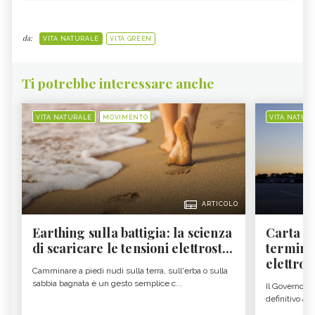
da:
VITA NATURALE
VITA GREEN
Ti potrebbe interessare anche
VITA NATURALE
MOVIMENTO
VITA NATUR
ARTICOLO
Earthing sulla battigia: la scienza
Carta d'
di scaricare le tensioni elettrost...
termine
elettron
Camminare a piedi nudi sulla terra, sull'erba o sulla
sabbia bagnata è un gesto semplice c...
Il Governo c
definitivo all