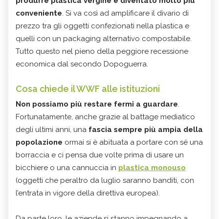
produrre plastica vergine è diventato molto più
conveniente
. Si va così ad amplificare il divario di
prezzo tra gli oggetti confezionati nella plastica e
quelli con un packaging alternativo compostabile.
Tutto questo nel pieno della peggiore recessione
economica dal secondo Dopoguerra.
Cosa chiede il WWF alle istituzioni
Non possiamo più restare fermi a guardare
.
Fortunatamente, anche grazie al battage mediatico
degli ultimi anni, una
fascia sempre più ampia della
popolazione
ormai si è abituata a portare con sé una
borraccia e ci pensa due volte prima di usare un
bicchiere o una cannuccia in
plastica monouso
(oggetti che peraltro da luglio saranno banditi, con
l’entrata in vigore della direttiva europea).
Da parte loro, le aziende si stanno impegnando a