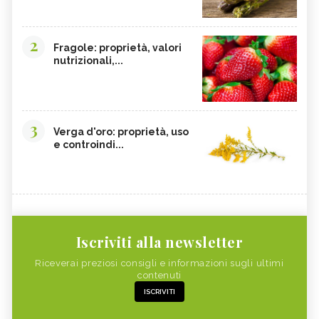
2
Fragole: proprietà, valori
nutrizionali,...
3
Verga d'oro: proprietà, uso
e controindi...
Iscriviti alla newsletter
Riceverai preziosi consigli e informazioni sugli ultimi
contenuti
ISCRIVITI