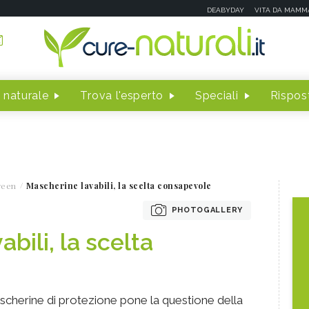
DEABYDAY
VITA DA MAMM
 naturale
Trova l'esperto
Speciali
Rispost
reen
Mascherine lavabili, la scelta consapevole
PHOTOGALLERY
bili, la scelta
ascherine di protezione pone la questione della