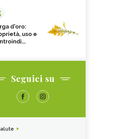
3
rga d'oro:
oprietà, uso e
ntroindi...
Seguici su
salute