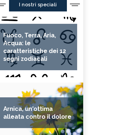
I nostri speciali
Fuoco, Terra, Aria,
Acqua: le
caratteristiche dei 12
segni zodiacali
Arnica, un'ottima
alleata contro il dolore
è un marchio italiano nato durante il lockdown che realizza
 riutilizzabili utilizzando filati di scarto di maglifici e filatori ven
spositivi artigianali in colori misti e a tiratura limitata. Ogni mas