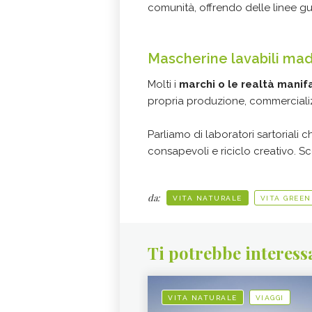
comunità, offrendo delle linee gu
Mascherine lavabili made
Molti i
marchi o le realtà manifa
propria produzione, commercial
Parliamo di laboratori sartoriali
consapevoli e riciclo creativo. S
da:
VITA NATURALE
VITA GREEN
Ti potrebbe interess
VITA NATURALE
VIAGGI