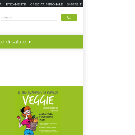
A
ETICAMENTE
CRESCITA PERSONALE
SAPERE.IT
e di salute