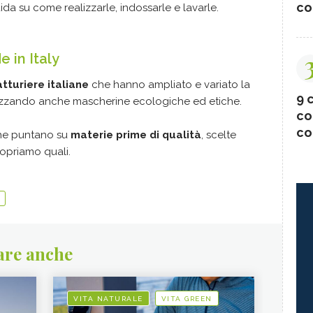
co
ida su come realizzarle, indossarle e lavarle.
 in Italy
tturiere italiane
che hanno ampliato e variato la
9 c
izzando anche mascherine ecologiche ed etiche.
co
co
 che puntano su
materie prime di qualità
, scelte
copriamo quali.
are anche
VITA NATURALE
VITA GREEN