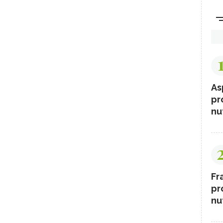
As
pr
nut
Fr
pr
nut