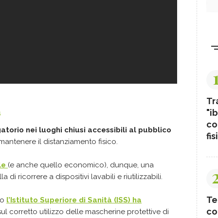
è ricicla
taglie e 
https://
Credit foto
Tr
a
"ib
co
atorio nei luoghi chiusi accessibili al pubblico
fis
 mantenere il distanziamento fisico.
ale
(e anche quello economico), dunque, una
i ricorrere a dispositivi lavabili e riutilizzabili.
Te
so
l’Istituto Superiore di Sanità (ISS) ha
co
sul corretto utilizzo delle mascherine protettive di