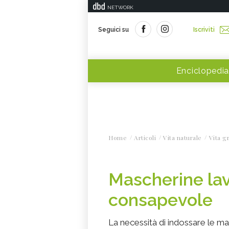
NETWORK
Seguici su
Iscriviti
Enciclopedia
Home
Articoli
Vita naturale
Vita g
Mascherine lava
consapevole
La necessità di indossare le m