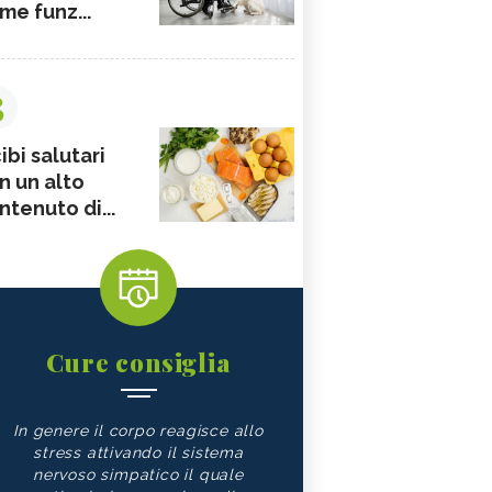
me funz...
3
ibi salutari
n un alto
ntenuto di...
Cure consiglia
In genere il corpo reagisce allo
stress attivando il sistema
nervoso simpatico il quale