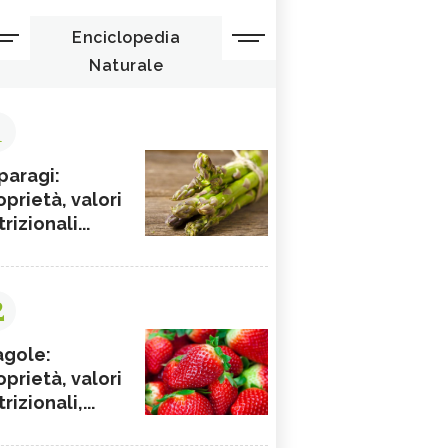
Enciclopedia
Naturale
1
paragi:
oprietà, valori
rizionali...
2
agole:
oprietà, valori
rizionali,...