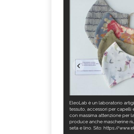
EleoLab è un laboratorio artigia
tessuto, accessori per capelli 
con massima attenzione per la s
produce anche mascherine riutil
seta e lino. Sito: https://www.e