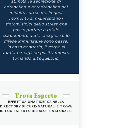
stimola la secrezione di
adrenalina e noradrenalina dal
midollo surrenale. In quel
momento si manifestano i
sintomi tipici dello stress che
posso portare a totale
esaurimento delle energie, se le
difese immunitarie sono basse.
In caso contrario, il corpo si
adatta e reagisce positivamente,
tornando all'equilibrio.
Trova Esperto
EFFETTUA UNA RICERCA NELLA
DIRECTORY DI CURE-NATURALI E TROVA
IL TUO ESPERTO DI SALUTE NATURALE.