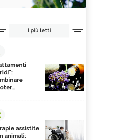
bile ed ecologica, ha un prezzo indicativo di 24 euro, è disponibi
include 5 filtri monouso certificati OEKO-TEX da applicare a mano
reimiro.com/home#shop
:
©Reimiro
I più letti
1
attamenti
ridi":
mbinare
ioter...
2
rapie assistite
n animali: