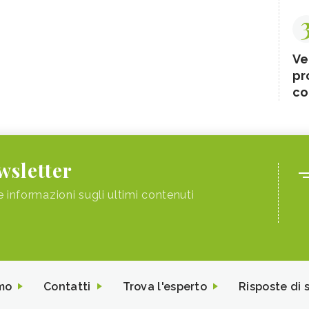
Ve
pr
co
ewsletter
e informazioni sugli ultimi contenuti
mo
Contatti
Trova l'esperto
Risposte di 