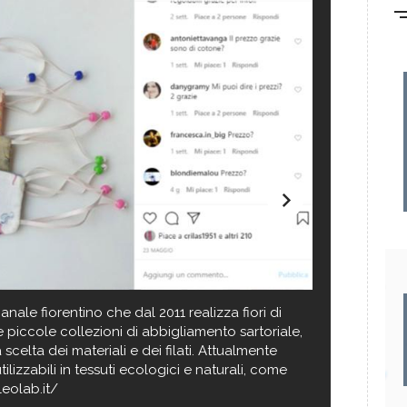
nale fiorentino che dal 2011 realizza fiori di
e piccole collezioni di abbigliamento sartoriale,
Reimiro 
celta dei materiali e dei filati. Attualmente
mascherine
izzabili in tessuti ecologici e naturali, come
ovvero di
leolab.it/