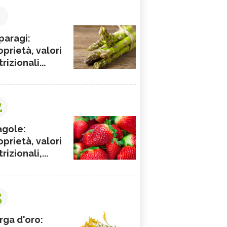
1
paragi:
oprietà, valori
rizionali...
2
agole:
oprietà, valori
rizionali,...
3
rga d'oro: