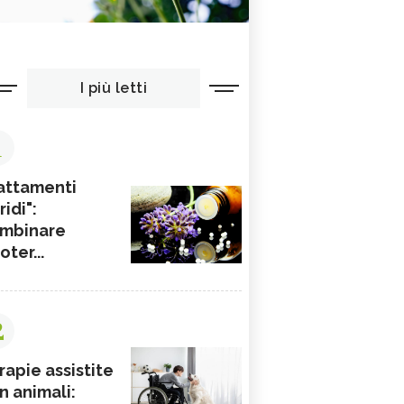
I più letti
1
attamenti
ridi":
mbinare
ioter...
2
rapie assistite
n animali: