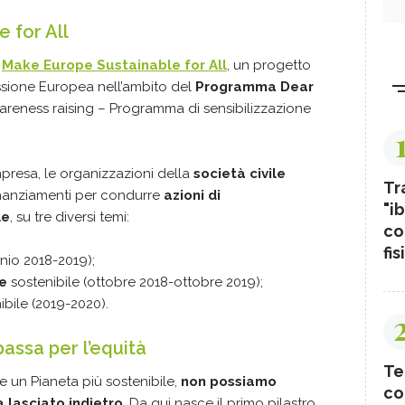
 for All
e
Make Europe Sustainable for All
, un progetto
ssione Europea nell’ambito del
Programma Dear
eness raising – Programma di sensibilizzazione
ompresa, le organizzazioni della
società civile
Tr
inanziamenti per condurre
azioni di
"ib
le
, su tre diversi temi:
co
fis
nio 2018-2019);
e
sostenibile (ottobre 2018-ottobre 2019);
ibile (2019-2020).
passa per l’equità
Te
 un Pianeta più sostenibile,
non possiamo
co
lasciato indietro
. Da qui nasce il primo pilastro