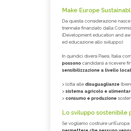
Make Europe Sustainable
Da questa considerazione nasc
triennale finanziato dalla Commi
(Development education and awar
ed educazione allo sviluppo).
In quindici diversi Paesi, Italia c
possono
candidarsi a ricevere f
sensibilizzazione a livello loca
> lotta alle
disuguaglianze
(bien
>
sistema agricolo e alimentar
>
consumo e produzione
sosten
Lo sviluppo sostenibile 
Se vogliamo costruire un’Europa e
permettere che nessuno venga 