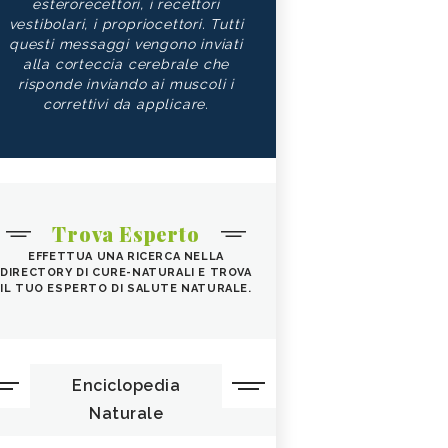
esterorecettori, i recettori
vestibolari, i propriocettori. Tutti
questi messaggi vengono inviati
alla corteccia cerebrale che
risponde inviando ai muscoli i
correttivi da applicare.
Trova Esperto
EFFETTUA UNA RICERCA NELLA
DIRECTORY DI CURE-NATURALI E TROVA
IL TUO ESPERTO DI SALUTE NATURALE.
Enciclopedia
Naturale