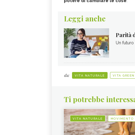
potere di cambiare le cose
.
Leggi anche
Parità d
Un futuro 
da:
VITA NATURALE
VITA GREEN
Ti potrebbe interess
VITA NATURALE
MOVIMENTO