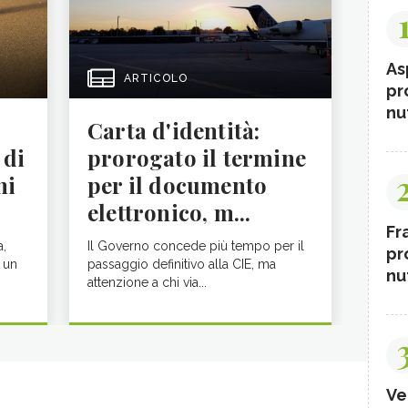
As
ARTICOLO
pr
nut
Carta d'identità:
 di
prorogato il termine
ni
per il documento
elettronico, m...
Fr
a,
Il Governo concede più tempo per il
pr
 un
passaggio definitivo alla CIE, ma
nut
attenzione a chi via...
Ve