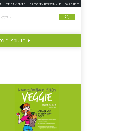
A
ETICAMENTE
CRESCITA PERSONALE
SAPERE.IT
e di salute