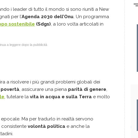
do i leader di tutto il mondo si sono riuniti a New
ati per l’
Agenda 2030 dell’Onu
. Un programma
uppo sostenibile
(Sdgs)
, a loro volta articolati in
nua a leggere dopo la pubblicità
 a risolvere i più grandi problemi globali dei
e
povertà
, assicurare una piena
parità di genere
,
le
, tutelare la
vita in acqua e sulla Terra
e molto
a epocale. Ma per tradurlo in realtà servono
a consistente
volontà politica
e anche la
ttadini.