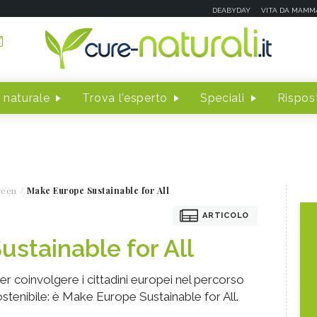
DEABYDAY
VITA DA MAMM
 naturale
Trova l'esperto
Speciali
Rispost
reen
Make Europe Sustainable for All
ARTICOLO
stainable for All
 coinvolgere i cittadini europei nel percorso
sostenibile: è Make Europe Sustainable for All.