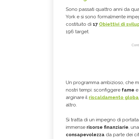
Sono passati quattro anni da quan
York e si sono formalmente impegn
costituito di
17
Obiettivi di svil
196 target.
Conti
Un programma ambizioso, che mira
nostri tempi: sconfiggere
fame
arginare il
riscaldamento globa
altro.
Si tratta di un impegno di portat
immense
risorse finanziarie
, un
consapevolezza
da parte dei ci