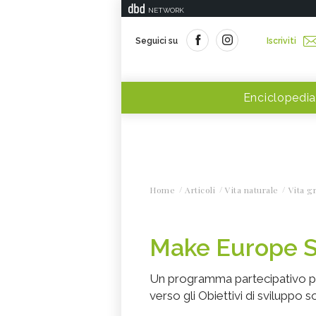
NETWORK
Seguici su
Iscriviti
Enciclopedia
Home
Articoli
Vita naturale
Vita g
Make Europe Su
Un programma partecipativo per
verso gli Obiettivi di sviluppo 