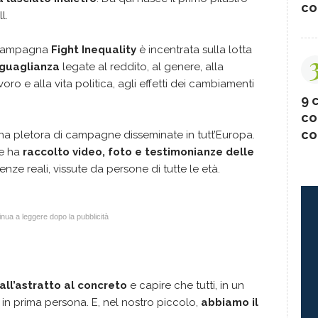
co
l.
a campagna
Fight Inequality
è incentrata sulla lotta
uguaglianza
legate al reddito, al genere, alla
ro e alla vita politica, agli effetti dei cambiamenti
9 c
co
co
una pletora di campagne disseminate in tutt’Europa.
he ha
raccolto video, foto e testimonianze delle
ienze reali, vissute da persone di tutte le età.
nua a leggere dopo la pubblicità
all’astratto al concreto
e capire che tutti, in un
 in prima persona. E, nel nostro piccolo,
abbiamo il