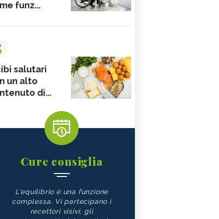
me funz...
3
ibi salutari
n un alto
ntenuto di...
Cure consiglia
L'equilibrio è una funzione
complessa. Vi partecipano i
recettori visivi, gli