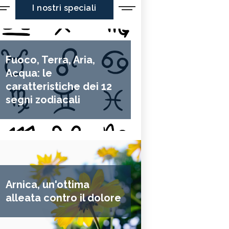
I nostri speciali
Fuoco, Terra, Aria,
Acqua: le
caratteristiche dei 12
segni zodiacali
Arnica, un'ottima
alleata contro il dolore