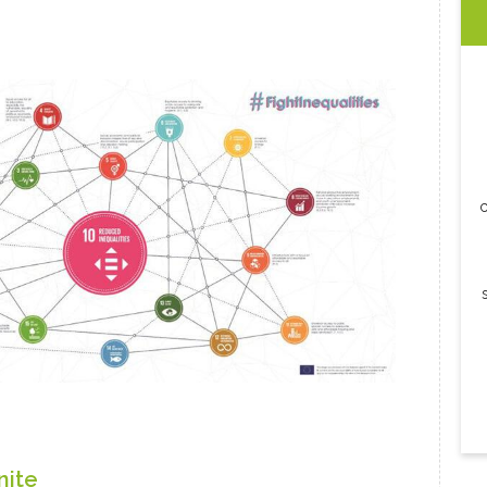
c
nite