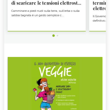
di scaricare le tensioni elettrost...
termine
elettron
Camminare a piedi nudi sulla terra, sull'erba o sulla
sabbia bagnata è un gesto semplice c...
Il Governo c
definitivo all