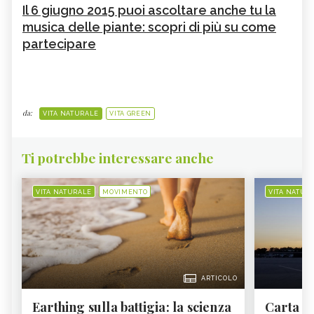
Il 6 giugno 2015 puoi ascoltare anche tu la
musica delle piante: scopri di più su come
partecipare
da:
VITA NATURALE
VITA GREEN
Ti potrebbe interessare anche
VITA NATURALE
MOVIMENTO
VITA NATUR
ARTICOLO
Earthing sulla battigia: la scienza
Carta d'