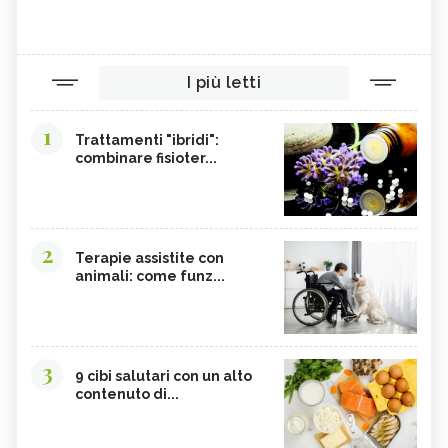
I più letti
1
Trattamenti "ibridi":
combinare fisioter...
2
Terapie assistite con
animali: come funz...
3
9 cibi salutari con un alto
contenuto di...